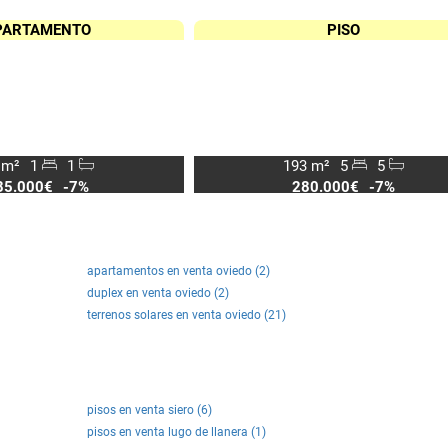
PARTAMENTO
PISO
 m²
1
1
193 m²
5
5
85.000€
-7%
280.000€
-7%
apartamentos en venta oviedo (2)
duplex en venta oviedo (2)
terrenos solares en venta oviedo (21)
pisos en venta siero (6)
pisos en venta lugo de llanera (1)