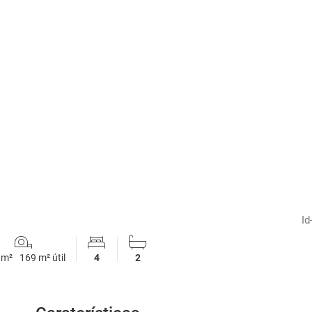
1
/
58
Id
 m²
169 m² útil
4
2