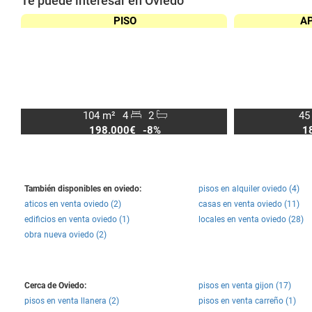
Te puede interesar en Oviedo
PISO
A
104 m²
4
2
45
198.000€
-8%
1
También disponibles en oviedo:
pisos en alquiler oviedo (4)
aticos en venta oviedo (2)
casas en venta oviedo (11)
edificios en venta oviedo (1)
locales en venta oviedo (28)
obra nueva oviedo (2)
Cerca de Oviedo:
pisos en venta gijon (17)
pisos en venta llanera (2)
pisos en venta carreño (1)