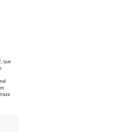
², que
o
nal
en
rraza