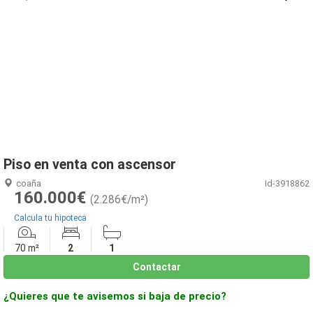
1
/
19
Piso en venta con ascensor
coaña
Id-3918862
160.000€
(2.286€/m²)
Calcula tu hipoteca
70 m²
2
1
Contactar
¿Quieres que te avisemos si baja de precio?