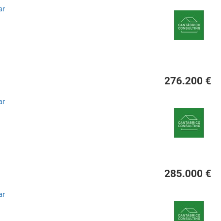
ar
276.200 €
ar
285.000 €
ar