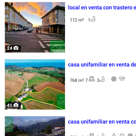
local en venta con trastero 
112 m² 1
24
casa unifamiliar en venta d
768 m² 7
3
41
casa unifamiliar en venta c