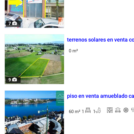
7
terrenos solares en venta c
0 m²
9
piso en venta amueblado ca
60 m² 1
1