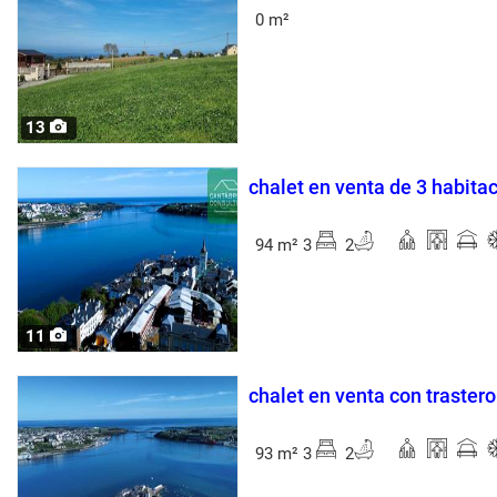
0 m²
13
chalet en venta de 3 habita
94 m² 3
2
11
chalet en venta con trastero
93 m² 3
2