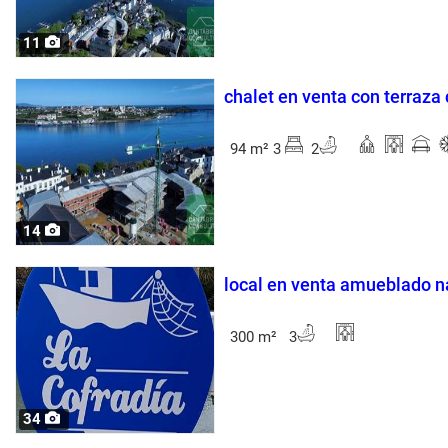
11
chalet en venta con terraza 
94 m² 3
2
14
local en venta amueblado n
300 m² 3
34