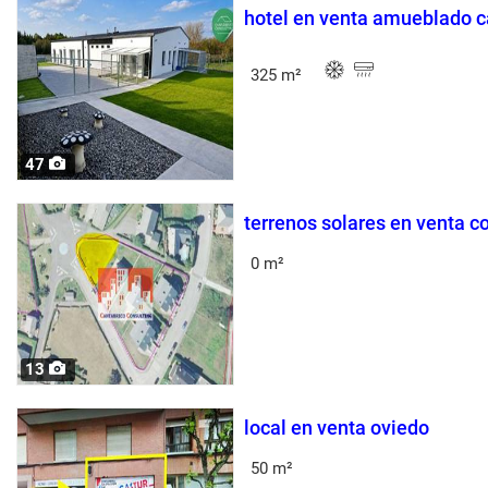
hotel en venta amueblado ca
325 m²
47
terrenos solares en venta c
0 m²
13
local en venta oviedo
50 m²