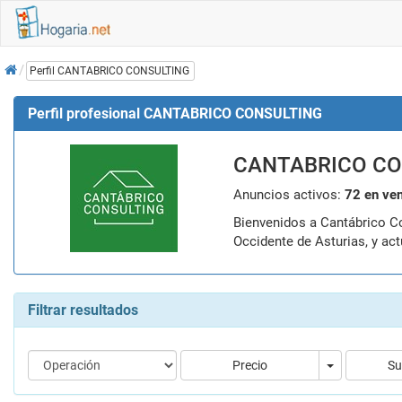
Inicio
Perfil CANTABRICO CONSULTING
Perfil profesional CANTABRICO CONSULTING
CANTABRICO C
Anuncios activos:
72 en ven
Bienvenidos a Cantábrico Consulting, su socio confiable en soluciones inmobiliarias para personas y empresas. Estamos enfocados principalmente en el
Occidente de Asturias, y ac
Filtrar resultados
Precio
Precio
Su