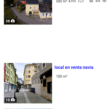
500 m² 4
1
38
local en venta navia
100 m²
10