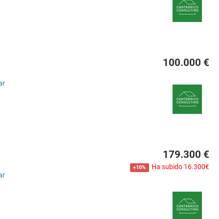
100.000 €
ar
179.300 €
Ha subido 16.300€
+10%
ar