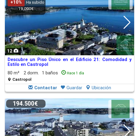
+10%
Ha subido
19.000€
12
Descubre un Piso Único en el Edificio 21: Comodidad y
Estilo en Castropol
80 m²
2 dorm.
1 baños
Hace 1 día
Castropol
Contactar
Guardar
Ubicación
194.500€