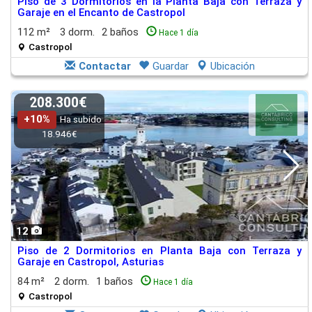
Piso de 3 Dormitorios en la Planta Baja con Terraza y
Garaje en el Encanto de Castropol
112 m²
3 dorm.
2 baños
Hace 1 día
Castropol
Contactar
Guardar
Ubicación
208.300€
+10%
Ha subido
18.946€
12
Piso de 2 Dormitorios en Planta Baja con Terraza y
Garaje en Castropol, Asturias
84 m²
2 dorm.
1 baños
Hace 1 día
Castropol