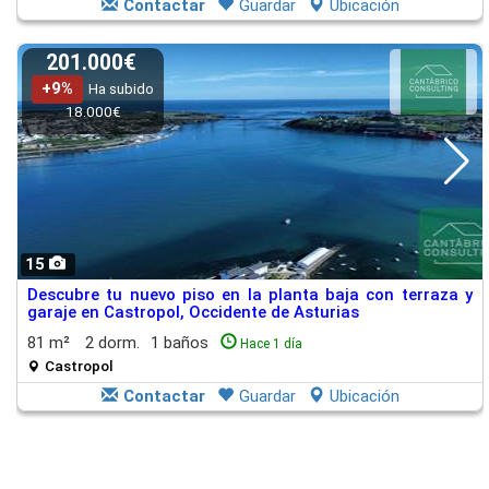
Contactar
Guardar
Ubicación
201.000€
+9%
Ha subido
18.000€
15
Descubre tu nuevo piso en la planta baja con terraza y
garaje en Castropol, Occidente de Asturias
81 m²
2 dorm.
1 baños
Hace 1 día
Castropol
Contactar
Guardar
Ubicación