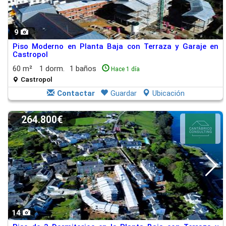
9
Piso Moderno en Planta Baja con Terraza y Garaje en
Castropol
60 m²
1 dorm.
1 baños
Hace 1 día
Castropol
Contactar
Guardar
Ubicación
264.800€
14