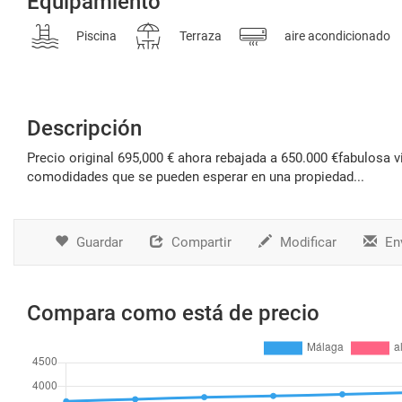
Equipamiento
Piscina
Terraza
aire acondicionado
Descripción
precio original 695,000 € ahora rebajada a 650.000 €fabulosa villa rural ubicada en la conocida zona de las lomas con todas las
comodidades que se pueden esperar en una propiedad...
Guardar
Compartir
Modificar
Env
Compara como está de precio