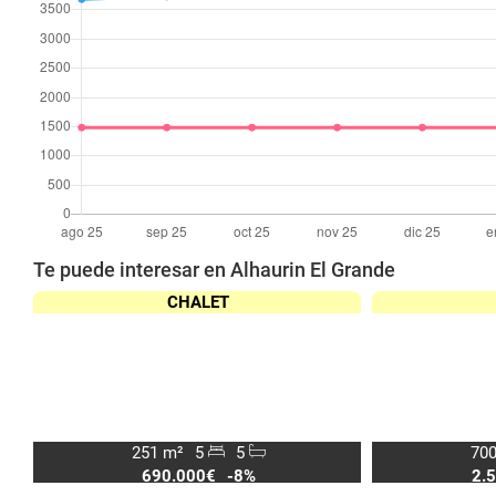
Te puede interesar en Alhaurin El Grande
CHALET
251 m²
5
5
700
690.000€
-8%
2.