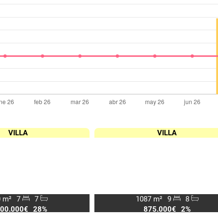
VILLA
VILLA
 m²
7
7
1087 m²
9
8
500.000€
28%
875.000€
2%