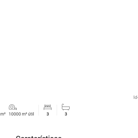
1
/
20
Id
 m²
10000 m² útil
3
3