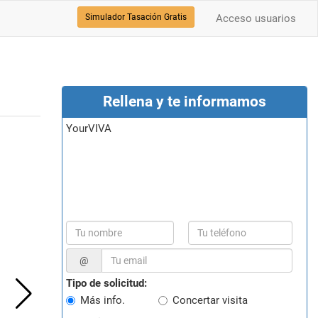
Simulador Tasación Gratis
Acceso usuarios
Rellena y te informamos
yourVIVA
@
Tipo de solicitud:
Más info.
Concertar visita