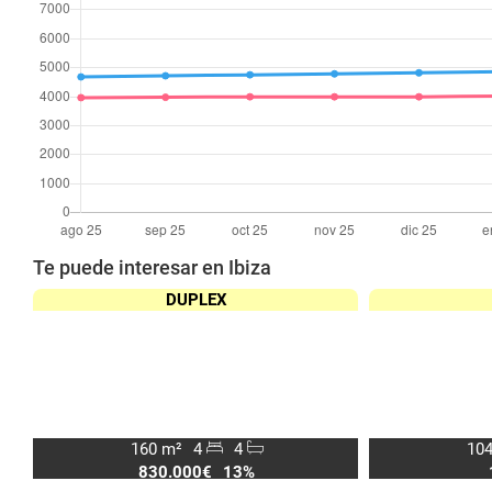
Te puede interesar en Ibiza
DUPLEX
160 m²
4
4
104
830.000€
13%