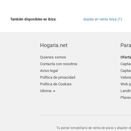
También disponibles en ibiza:
duplex en venta ibiza (1)
Hogaria.net
Para
Quienes somos
Ofert
Contacta con nosotros
Captac
Aviso legal
Captac
Política de privacidad
Valora
Política de Cookies
Web pr
Idioma
Landin
Planes
Tu portal inmobiliario de venta de pisos y alquil