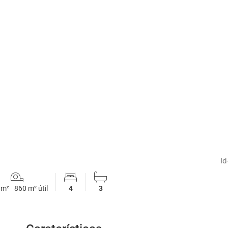
1
/
9
Id
 m²
860 m² útil
4
3