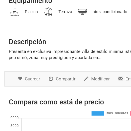
Equipamiento
Piscina
Terraza
aire acondicionado
Descripción
presenta en exclusiva impresionante villa de estilo minimalista y retro con lejanas vistas al mar mediterráneo en la urbanización can
pep simó, zona muy prestigiosa y apartada en...
Guardar
Compartir
Modificar
Env
Compara como está de precio