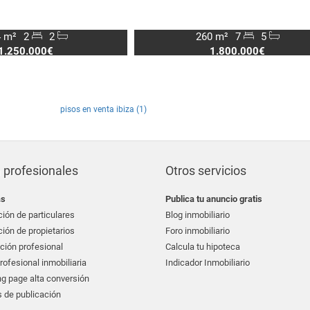
 m²
2
2
260 m²
7
5
1.250.000€
1.800.000€
pisos en venta ibiza (1)
 profesionales
Otros servicios
as
Publica tu anuncio gratis
ión de particulares
Blog inmobiliario
ión de propietarios
Foro inmobiliario
ción profesional
Calcula tu hipoteca
ofesional inmobiliaria
Indicador Inmobiliario
g page alta conversión
 de publicación