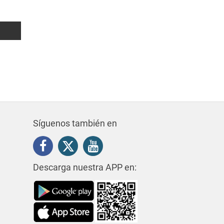
250 m²
4
3
2.250.000€
Síguenos también en
Descarga nuestra APP en: