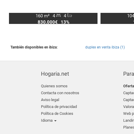
160 m²
4
4
104
830.000€
13%
También disponibles en ibiza:
duplex en venta ibiza (1)
Hogaria.net
Para
Quienes somos
Ofert
Contacta con nosotros
Captac
Aviso legal
Captac
Política de privacidad
Valora
Política de Cookies
Web pr
Idioma
Landin
Planes