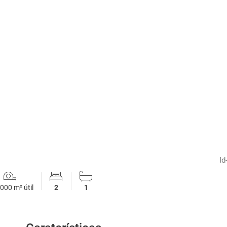
1
/
9
Id
000 m² útil
2
1