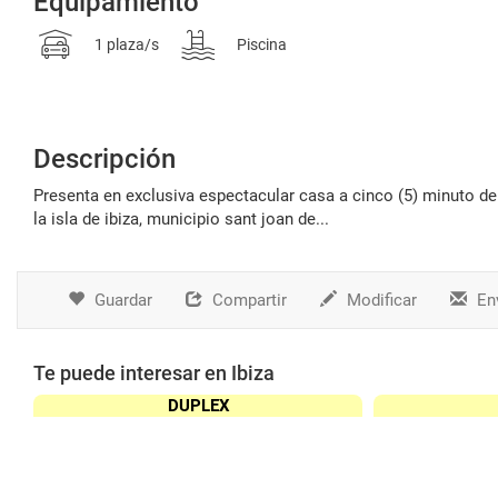
Equipamiento
1 plaza/s
Piscina
Descripción
presenta en exclusiva espectacular casa a cinco (5) minuto de la playa cala benirrás ubicada en san juan bautista, en la parte norte de
la isla de ibiza, municipio sant joan de...
Guardar
Compartir
Modificar
Env
Te puede interesar en Ibiza
DUPLEX