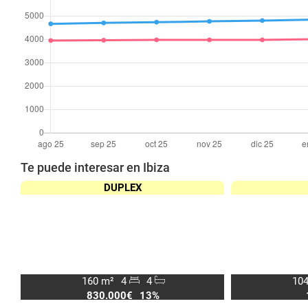
Te puede interesar en Ibiza
DUPLEX
160 m²
4
4
104
830.000€
13%