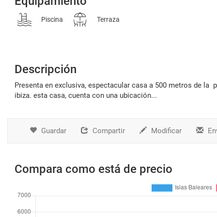
Equipamiento
Piscina
Terraza
Descripción
presenta en exclusiva, espectacular casa a 500 metros de la playa cala benirrás ubicada en sant joan, en la parte norte de la isla de
ibiza. esta casa, cuenta con una ubicación...
Guardar
Compartir
Modificar
Env
Compara como está de precio