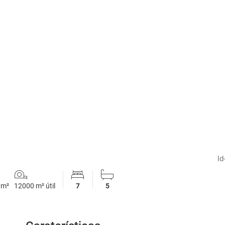
1
/
9
Id
 m²
12000 m² útil
7
5