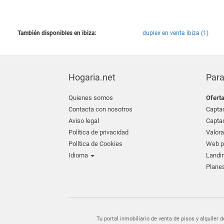
También disponibles en ibiza:
duplex en venta ibiza (1)
Hogaria.net
Para
Quienes somos
Ofert
Contacta con nosotros
Captac
Aviso legal
Captac
Política de privacidad
Valora
Política de Cookies
Web pr
Idioma
Landin
Planes
Tu portal inmobiliario de venta de pisos y alquil