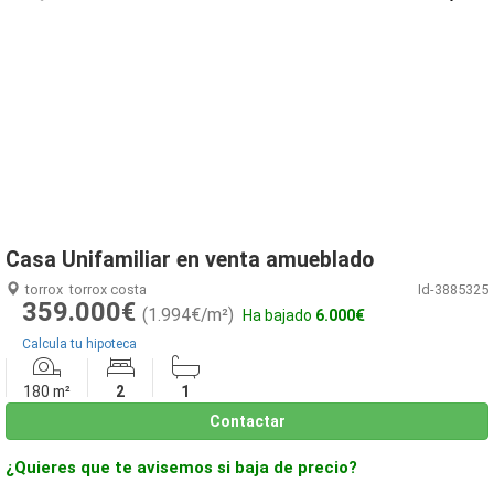
1
/
23
Casa Unifamiliar en venta amueblado
torrox
torrox costa
Id-3885325
359.000€
(1.994€/m²)
Ha bajado
6.000€
Calcula tu hipoteca
180 m²
2
1
Contactar
¿Quieres que te avisemos si baja de precio?