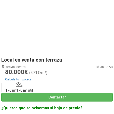
1
/
15
Local en venta con terraza
pravia
centro
Id-3612094
80.000€
(471€/m²)
Calcula tu hipoteca
170 m²
170 m² útil
Contactar
¿Quieres que te avisemos si baja de precio?