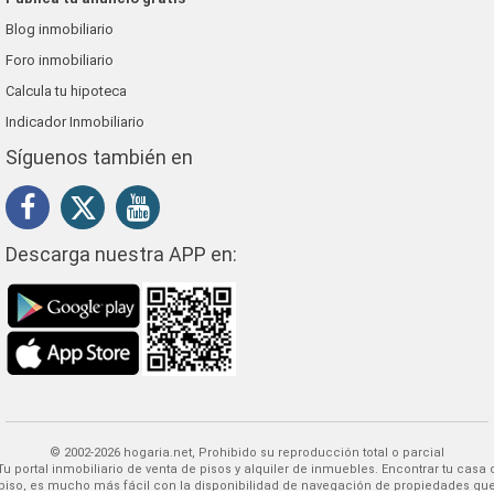
Blog inmobiliario
Foro inmobiliario
Calcula tu hipoteca
Indicador Inmobiliario
Síguenos también en
Descarga nuestra APP en:
© 2002-2026 hogaria.net, Prohibido su reproducción total o parcial
 alquiler de inmuebles. Encontrar tu casa o
piso, es mucho más fácil con la disponibilidad de navegación de propiedades qu