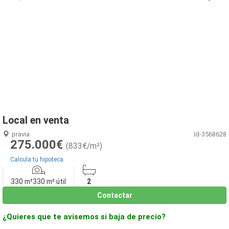
1
/
25
Local en venta
pravia
Id-3568628
275.000€
(833€/m²)
Calcula tu hipoteca
330 m²
330 m² útil
2
Contactar
¿Quieres que te avisemos si baja de precio?