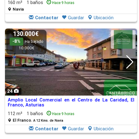
160 m²
1 baños
Hace 9 horas
Navia
Contactar
Guardar
Ubicación
130.000€
-8%
Ha bajado
10.000€
24
Amplio Local Comercial en el Centro de La Caridad, El
Franco, Asturias
112 m²
1 baños
Hace 9 horas
El Franco.
A 12 Kms. de Navia
Contactar
Guardar
Ubicación