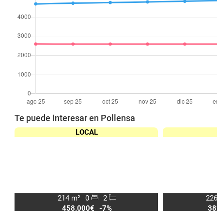
Te puede interesar en Pollensa
LOCAL
214 m²
0
2
226
458.000€
-7%
38