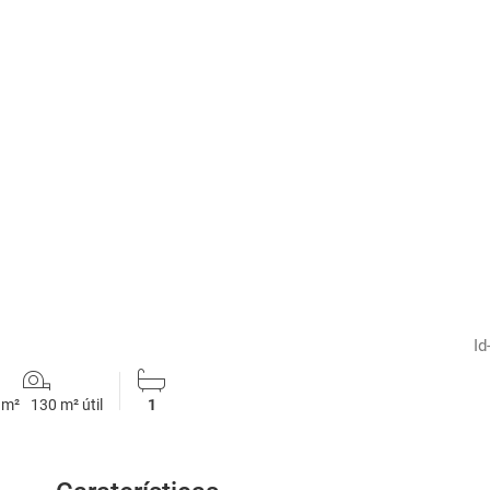
1
/
13
Id
 m²
130 m² útil
1