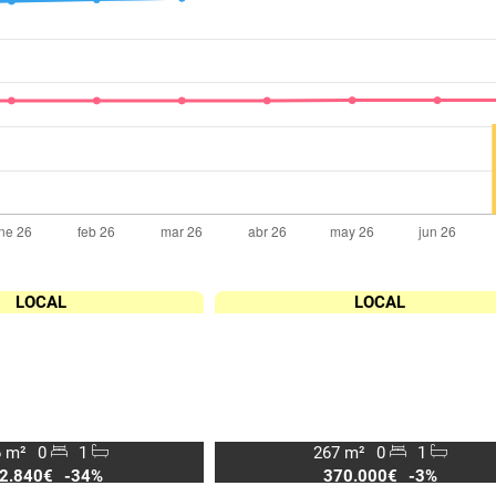
LOCAL
LOCAL
 m²
0
1
267 m²
0
1
2.840€
-34%
370.000€
-3%