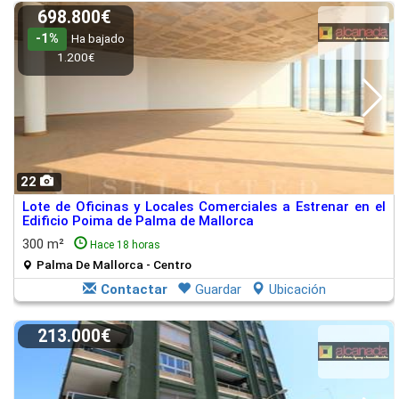
698.800€
-1%
Ha bajado
1.200€
22
Lote de Oficinas y Locales Comerciales a Estrenar en el
Edificio Poima de Palma de Mallorca
300 m²
Hace 18 horas
Palma De Mallorca - Centro
Contactar
Guardar
Ubicación
213.000€