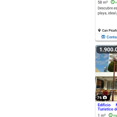
58 m²
H
Descubre es
playa, ideal
Can Picafo
Conta
1.900
76
Edificio 
Turístico 
1 m²
Ha