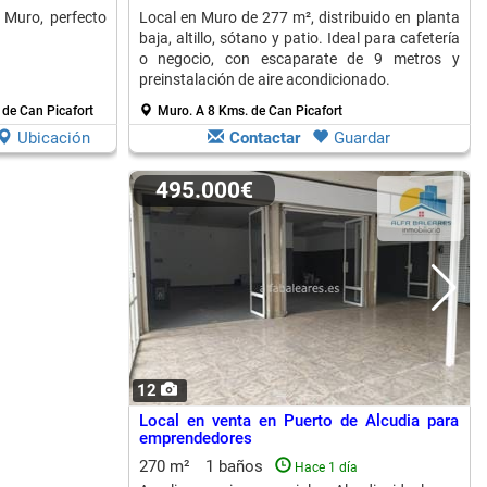
 Muro, perfecto
Local en Muro de 277 m², distribuido en planta
baja, altillo, sótano y patio. Ideal para cafetería
o negocio, con escaparate de 9 metros y
preinstalación de aire acondicionado.
 de Can Picafort
Muro.
A 8 Kms. de Can Picafort
Ubicación
Contactar
Guardar
495.000€
12
Local en venta en Puerto de Alcudia para
emprendedores
270 m²
1 baños
Hace 1 día