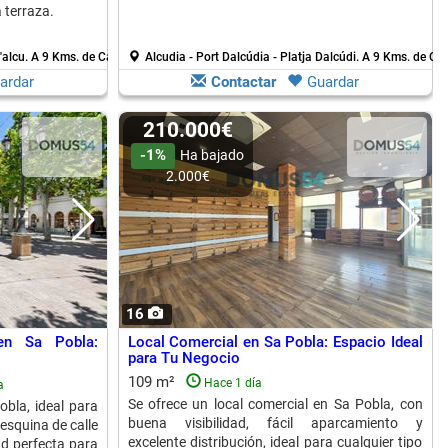
 terraza.
'alcu.
A 9 Kms. de Can Picafort
Alcudia - Port Dalcúdia - Platja Dalcúdi.
A 9 Kms. de Can
ardar
Contactar
Guardar
210.000€
-1%
Ha bajado
2.000€
16
en Sa Pobla:
Local Comercial en Sa Pobla: Espacio Ideal
para Tu Negocio
109 m²
Hace 1 día
a
Se ofrece un local comercial en Sa Pobla, con
obla, ideal para
buena visibilidad, fácil aparcamiento y
esquina de calle
excelente distribución, ideal para cualquier tipo
d perfecta para