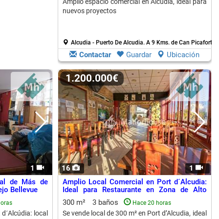
Amplio espacio comercial en Alcudia, ideal para
nuevos proyectos
Alcudia - Puerto De Alcudia.
A 9 Kms. de Can Picafort
Contactar
Guardar
Ubicación
1.200.000€
1
16
1
ial de Más de
Amplio Local Comercial en Port d´Alcudia:
jo Bellevue
Ideal para Restaurante en Zona de Alto
Tráfico
300 m²
3 baños
horas
Hace 20 horas
d´Alcúdia: local
Se vende local de 300 m² en Port d’Alcudia, ideal