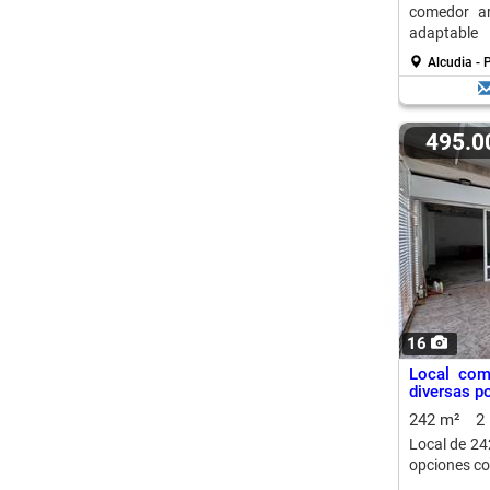
comedor am
adaptable
inversión.
Alcudia - P
495.
16
Local com
diversas po
242 m²
2
Local de 24
opciones co