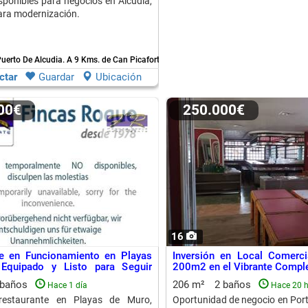
sponibles para negocios en Alcudia,
ara modernización.
Puerto De Alcudia.
A 9 Kms. de Can Picafort
ctar
Guardar
Ubicación
000€
250.000€
16
te en Funcionamiento en Playas
Inversión en Local Comerc
Equipado y Listo para Seguir
200m2 en el Vibrante Comple
 baños
206 m²
2 baños
Hace 1 día
Hace 20 
restaurante en Playas de Muro,
Oportunidad de negocio en Port 