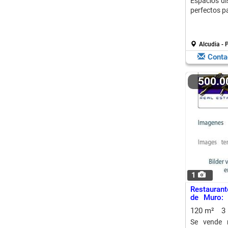
Espacios di
perfectos p
Alcudia - 
Conta
500.
1
Restauran
de Muro: 
Creciendo
120 m²
3
Se vende 