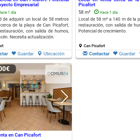
oyecto Empresarial
Picafort
58 m²
ace 1 día
Hace 1 día
 de adquirir un local de 58 metros
Local de 58 m² a 140 m de la p
cerca de la playa de Can Picafort,
restauración, con salida de h
restauración, con salida de humos,
Potencial de crecimiento.
cén. Necesita actualización.
rt
Can Picafort
ctar
Guardar
Ubicación
Contactar
Guardar
000€
enta en Can Picafort