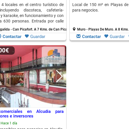
 4 locales en el centro turístico de
Local de 150 m² en Playas de
incluyendo discoteca, cafetería-
para negocios.
 y karaoke, en funcionamiento y con
ra 630 personas. Entrada por calle
alida - Can Picafort.
A 7 Kms. de Can Picafort
Muro - Playas De Muro.
A 8 Kms.
Contactar
Guardar
Contactar
Guardar
000€
comerciales en Alcudia para
res e inversores
Hace 1 día