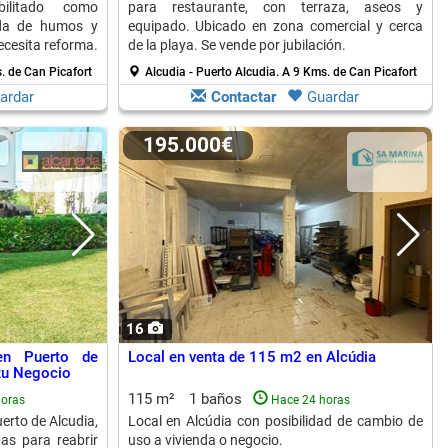
ilitado como
para restaurante, con terraza, aseos y
lida de humos y
equipado. Ubicado en zona comercial y cerca
ecesita reforma.
de la playa. Se vende por jubilación.
. de Can Picafort
Alcudia - Puerto Alcudia.
A 9 Kms. de Can Picafort
ardar
Contactar
Guardar
195.000€
16
en Puerto de
Local en venta de 115 m2 en Alcúdia
 tu Negocio
115 m²
1 baños
horas
Hace 24 horas
erto de Alcudia,
Local en Alcúdia con posibilidad de cambio de
tas para reabrir
uso a vivienda o negocio.