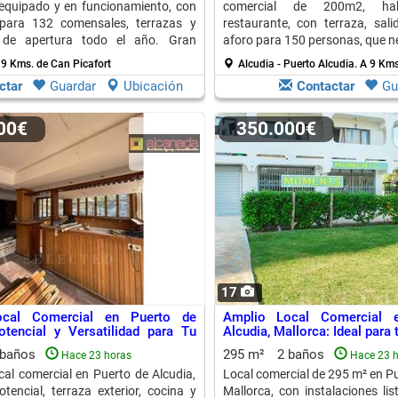
equipado y en funcionamiento, con
comercial de 200m2, hab
para 132 comensales, terrazas y
restaurante, con terraza, sa
d de apertura todo el año. Gran
aforo para 150 personas, que n
.
 9 Kms. de Can Picafort
Alcudia - Puerto Alcudia.
A 9 Kms
ctar
Guardar
Ubicación
Contactar
Gu
000€
350.000€
17
ocal Comercial en Puerto de
Amplio Local Comercial 
otencial y Versatilidad para Tu
Alcudia, Mallorca: Ideal para
 baños
295 m²
2 baños
Hace 23 horas
Hace 23 
cal comercial en Puerto de Alcudia,
Local comercial de 295 m² en Pu
tencial, terraza exterior, cocina y
Mallorca, con instalaciones lis