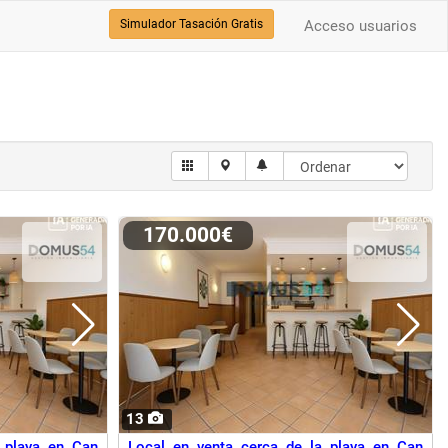
Simulador Tasación Gratis
Acceso usuarios
170.000€
13
 playa en Can
Local en venta cerca de la playa en Can