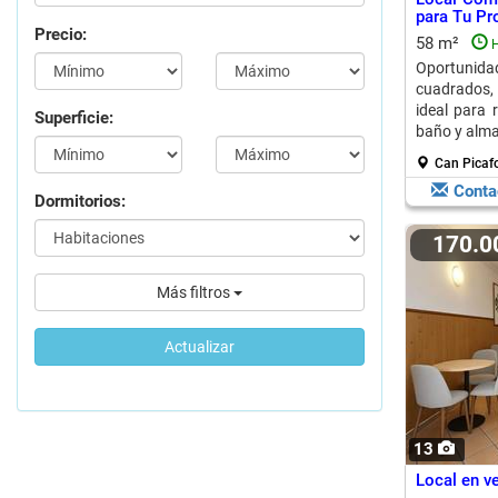
para Tu Pr
Precio:
58 m²
H
Oportunidad
cuadrados, 
ideal para 
Superficie:
baño y alma
Can Picafo
Conta
Dormitorios:
170.
Más filtros
Actualizar
13
Local en v