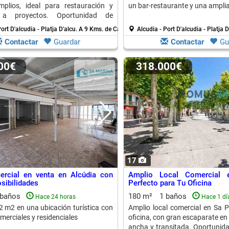
plios, ideal para restauración y
un bar-restaurante y una amplia
 a proyectos. Oportunidad de
ort D'alcudia - Platja D'alcu.
A 9 Kms. de Can Picafort
Alcudia - Port D'alcudia - Platja D
Contactar
Guardar
Contactar
Gu
000€
318.000€
17
ercial en venta en Alcúdia con
Amplio Local Comercial 
sibilidades
Perfecto para Tu Oficina
 baños
180 m²
1 baños
Hace 24 horas
Hace 1 dí
2 m2 en una ubicación turística con
Amplio local comercial en Sa P
merciales y residenciales
oficina, con gran escaparate en 
ancha y transitada. Oportunida