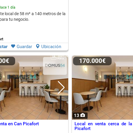
ace 1 día
te local de 58 m² a 140 metros de la
 para tu negocio.
rt
ctar
Guardar
Ubicación
000€
170.000€
13
enta en Can Picafort
Local en venta cerca de la
Picafort