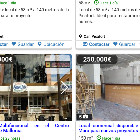
58 m²
ace 1 día
Hace 1 día
te local de 58 m² a 140 metros de la
Local de 58 m² a 140 metros de
 para tu proyecto.
Picafort. Ideal para restauració
humos.
rt
Can Picafort
ctar
Guardar
Ubicación
Contactar
Guardar
.000€
250.000€
5
Multifuncional en el Centro
Local comercial disponible
de Mallorca
Muro para nuevos proyectos
150 m²
ce 23 horas
Hace 1 día