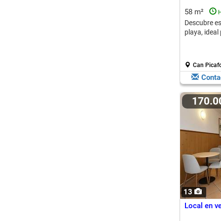
58 m²
H
Descubre es
playa, ideal
Can Picafo
Conta
170.
13
Local en v