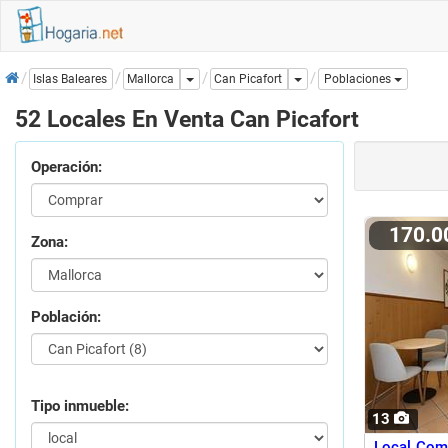
Inicio
Dropdown
Dropdown
Can Picafort
Islas Baleares
Mallorca
Poblaciones
52 Locales En Venta Can Picafort
Operación:
170.
Zona:
Población:
Tipo inmueble:
13
Local Come