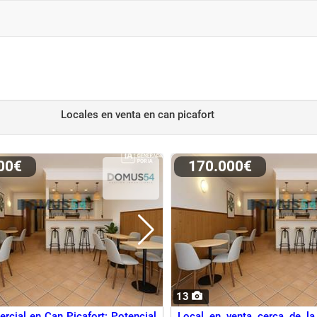
Locales en venta
en can picafort
000€
170.000€
13
rcial en Can Picafort: Potencial
Local en venta cerca de la