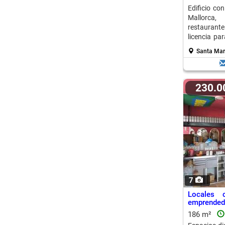
Edificio con
Mallorca, 
restaurante
licencia pa
principal.
Santa Marg
230.
7
Locales 
emprendedo
186 m²