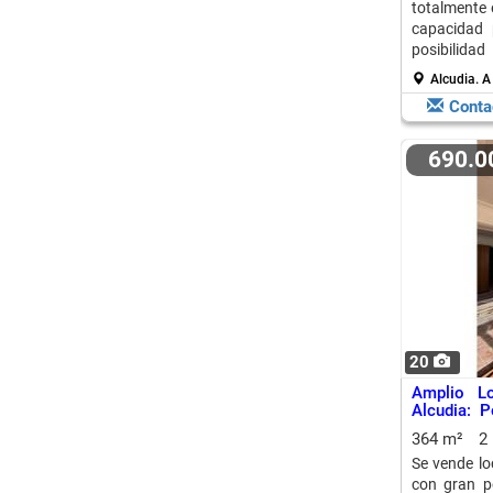
totalmente 
capacidad 
posibilida
oportunidad
Alcudia.
A
Conta
690.
20
Amplio L
Alcudia: P
Proyecto
364 m²
2
Se vende lo
con gran po