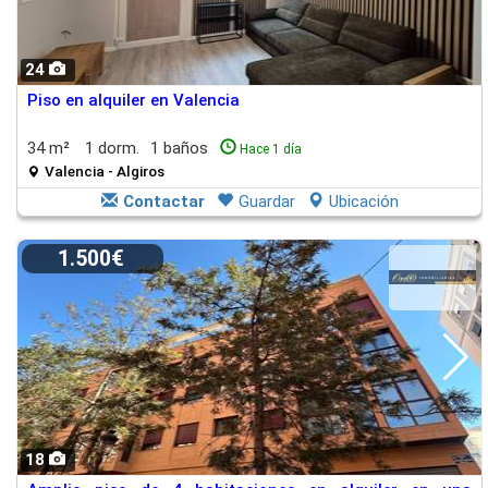
24
Piso en alquiler en Valencia
34 m²
1 dorm.
1 baños
Hace 1 día
Valencia - Algiros
Contactar
Guardar
Ubicación
1.500€
18