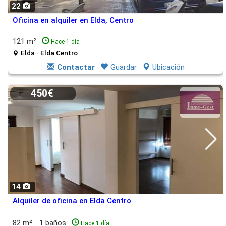
22
Oficina en alquiler en Elda, Centro
121 m²
Hace 1 día
Elda - Elda Centro
Contactar
Guardar
Ubicación
450€
14
Alquiler de oficina en Elda Centro
82 m²
1 baños
Hace 1 día