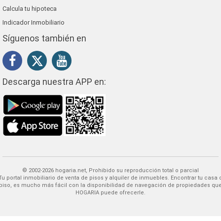
Calcula tu hipoteca
Indicador Inmobiliario
Síguenos también en
Descarga nuestra APP en:
© 2002-2026 hogaria.net, Prohibido su reproducción total o parcial
 alquiler de inmuebles. Encontrar tu casa o
piso, es mucho más fácil con la disponibilidad de navegación de propiedades qu
HOGARIA puede ofrecerle.