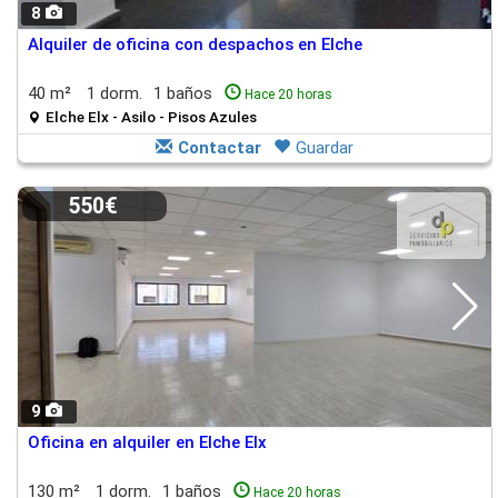
8
Alquiler de oficina con despachos en Elche
40 m²
1 dorm.
1 baños
Hace 20 horas
Elche Elx - Asilo - Pisos Azules
Contactar
Guardar
550€
9
Oficina en alquiler en Elche Elx
130 m²
1 dorm.
1 baños
Hace 20 horas