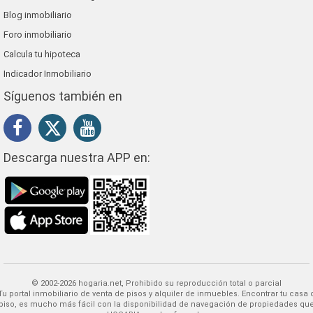
Blog inmobiliario
Foro inmobiliario
Calcula tu hipoteca
Indicador Inmobiliario
Síguenos también en
Descarga nuestra APP en:
© 2002-2026 hogaria.net, Prohibido su reproducción total o parcial
 alquiler de inmuebles. Encontrar tu casa o
piso, es mucho más fácil con la disponibilidad de navegación de propiedades qu