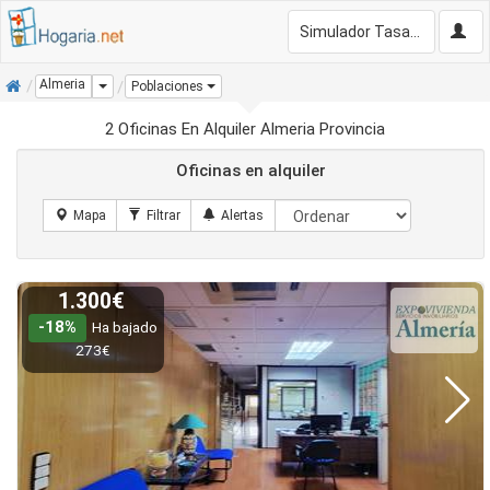
Simulador Tasación Gratis
Inicio
Almeria
Dropdown
Poblaciones
2 Oficinas En Alquiler Almeria Provincia
Oficinas en alquiler
1.300€
-18%
Ha bajado
273€