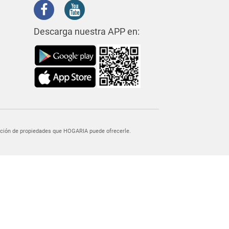
Descarga nuestra APP en:
egación de propiedades que HOGARIA puede ofrecerle.