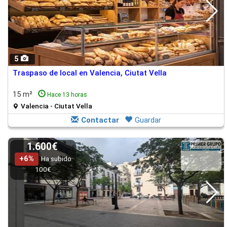
5
Traspaso de local en Valencia, Ciutat Vella
15 m²
Hace 13 horas
Valencia - Ciutat Vella
Contactar
Guardar
1.600€
+6%
Ha subido
100€