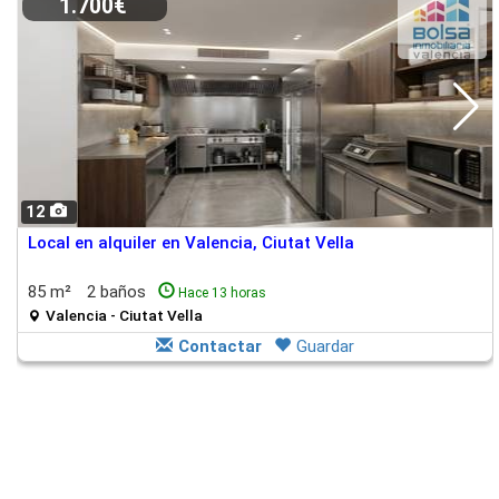
1.700€
12
Local en alquiler en Valencia, Ciutat Vella
85 m²
2 baños
Hace 13 horas
Valencia - Ciutat Vella
Contactar
Guardar