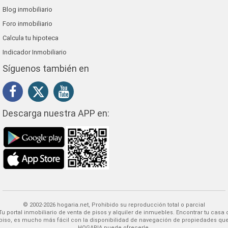
Blog inmobiliario
Foro inmobiliario
Calcula tu hipoteca
Indicador Inmobiliario
Síguenos también en
Descarga nuestra APP en:
© 2002-2026 hogaria.net, Prohibido su reproducción total o parcial
 alquiler de inmuebles. Encontrar tu casa o
piso, es mucho más fácil con la disponibilidad de navegación de propiedades qu
HOGARIA puede ofrecerle.