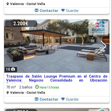
Valencia - Ciutat Vella
Contactar
Guardar
2.200€
10
Traspaso de Salón Lounge Premium en el Centro de
Valencia: Negocio Consolidado en Ubicación
Emblemática
70 m²
2 baños
Hace 13 horas
Valencia - Ciutat Vella
Contactar
Guardar