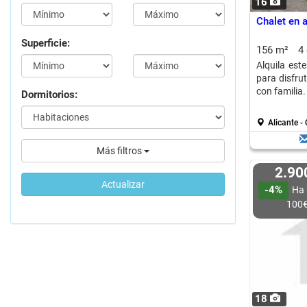
16
Chalet en a
Superficie:
156 m²
4
Alquila est
para disfru
con familia.
Dormitorios:
Alicante -
Más filtros
2.9
Actualizar
-4%
Ha 
100
18