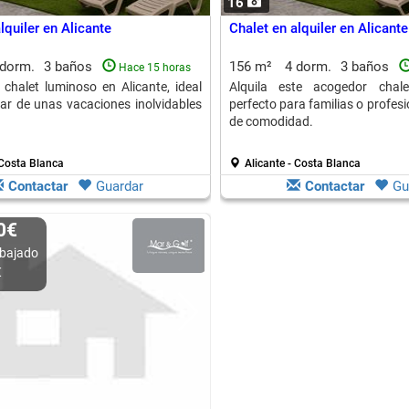
16
lquiler en Alicante
Chalet en alquiler en Alicante
 dorm.
3 baños
156 m²
4 dorm.
3 baños
Hace 15 horas
e chalet luminoso en Alicante, ideal
Alquila este acogedor chale
tar de unas vacaciones inolvidables
perfecto para familias o profes
de comodidad.
 Costa Blanca
Alicante - Costa Blanca
Contactar
Guardar
Contactar
Gu
00€
bajado
€