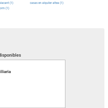
alacant (1)
casas en alquiler altea (1)
orm (1)
disponibles
liaria