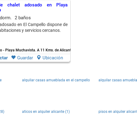
 de chalet adosado en Playa
a
 dorm.
2 baños
 adosado en El Campello dispone de
abitaciones y servicios cercanos.
o - Playa Muchavista.
A 11 Kms. de Alicante
ctar
Guardar
Ubicación
e
alquilar casas amueblada en el campello
alquilar casas amuebla
28)
aticos en alquiler alicante (1)
pisos en alquiler alican