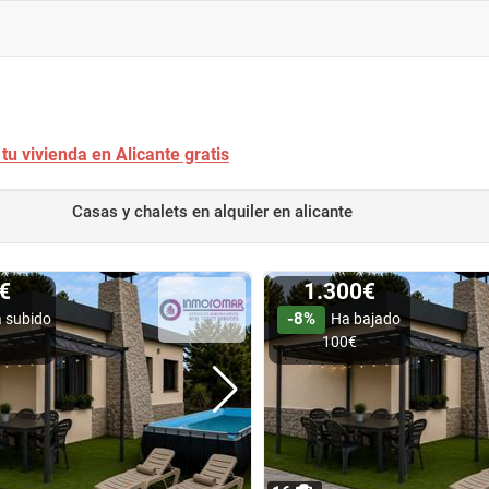
tu vivienda en Alicante gratis
Casas y chalets en alquiler
en alicante
0€
1.300€
-8%
 subido
Ha bajado
100€