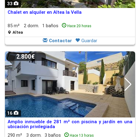
33
Chalet en alquiler en Altea la Vella
85 m²
2 dorm.
1 baños
Hace 20 horas
Altea
Contactar
Guardar
2.800€
16
Amplio inmueble de 281 m² con piscina y jardín en una
ubicación privilegiada
290 m²
3 dorm.
3 baños
Hace 13 horas