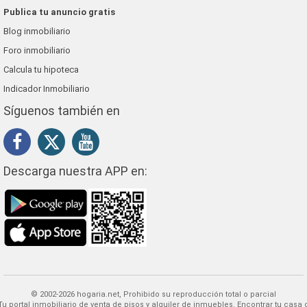
Publica tu anuncio gratis
Blog inmobiliario
Foro inmobiliario
Calcula tu hipoteca
Indicador Inmobiliario
Síguenos también en
Descarga nuestra APP en:
© 2002-2026 hogaria.net, Prohibido su reproducción total o parcial
 alquiler de inmuebles. Encontrar tu casa o