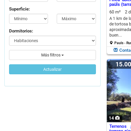
paüls (tar
Superficie:
60 m²
2 
A 1 km de l
de tortosa 
aproximada 
Dormitorios:
buen...
Pauls - Ru
Conta
Más filtros
15.0
Actualizar
14
Terrenos 