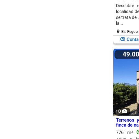
Descubre e
localidad d
se trata de
la...
Els Reguer
Conta
49.0
10
Terrenos ¡
finca de na
7761 m²