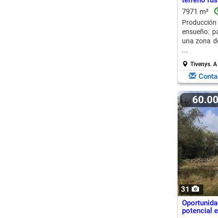
terreno rús
7971 m²
Producción 
ensueño: pa
una zona de
...
Tivenys.
A
Conta
60.0
31
Oportunida
potencial e