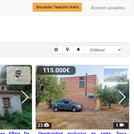
Simulador Tasación Gratis
Acceso usuarios
115.000€
23
1
nes Alfara De
Oportunidad exclusiva en xerta: finca