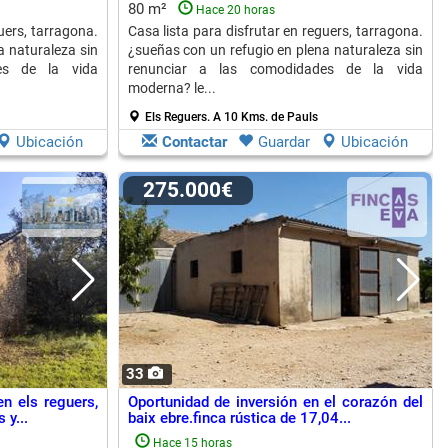
80 m²
Hace 20 horas
uers, tarragona.
Casa lista para disfrutar en reguers, tarragona.
a naturaleza sin
¿sueñas con un refugio en plena naturaleza sin
es de la vida
renunciar a las comodidades de la vida
moderna? le...
Els Reguers.
A 10 Kms. de Pauls
Ubicación
Contactar
Guardar
Ubicación
275.000€
33
n els reguers,
Oportunidad de inversión en el corazón del
 y...
baix ebre.finca rústica de 17,04...
Hace 15 horas