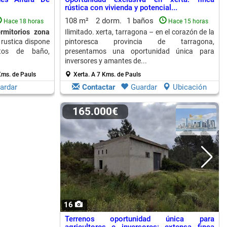
rústica con vivienda y potencial...
108 m²
2 dorm.
1 baños
Hace 18 horas
Hace 15 horas
rmitorios zona
Ilimitado. xerta, tarragona – en el corazón de la
 rustica dispone
pintoresca provincia de tarragona,
tos de baño,
presentamos una oportunidad única para
inversores y amantes de...
Kms. de Pauls
Xerta.
A 7 Kms. de Pauls
ardar
Contactar
Guardar
Ubicación
165.000€
16
Terrenos oportunidad única para