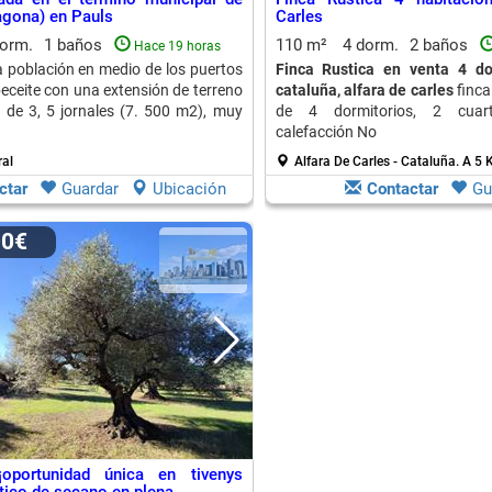
ragona) en Pauls
Carles
dorm.
1 baños
110 m²
4 dorm.
2 baños
Hace 19 horas
a población en medio de los puertos
Finca Rustica en venta 4 do
beceite con una extensión de terreno
cataluña, alfara de carles
finca
de 3, 5 jornales (7. 500 m2), muy
de 4 dormitorios, 2 cuar
calefacción No
ral
Alfara De Carles - Cataluña.
A 5 
ctar
Guardar
Ubicación
Contactar
Gu
00€
¡oportunidad única en tivenys