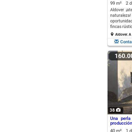
99 m²
2 
Aldover ¡at
naturaleza
oportunida
fincas rústic
Aldover.
A
Conta
160.
38
Una perla
producción 
40 m²
1 