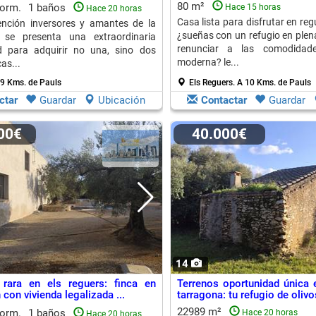
80 m²
dorm.
1 baños
Hace 15 horas
Hace 20 horas
Casa lista para disfrutar en reg
ención inversores y amantes de la
¿sueñas con un refugio en plen
! se presenta una extraordinaria
renunciar a las comodidad
d para adquirir no una, sino dos
moderna? le...
as...
 9 Kms. de Pauls
Els Reguers.
A 10 Kms. de Pauls
ctar
Guardar
Ubicación
Contactar
Guardar
000€
40.000€
14
 rara en els reguers: finca en
Terrenos oportunidad única e
con vivienda legalizada ...
tarragona: tu refugio de olivos
22989 m²
dorm.
1 baños
Hace 20 horas
Hace 20 horas