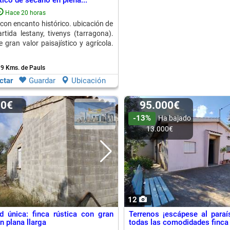
tico de secano en plena...
Hace 20 horas
con encanto histórico. ubicación de
rtida lestany, tivenys (tarragona).
 gran valor paisajístico y agrícola.
 9 Kms. de Pauls
ctar
Guardar
Ubicación
00€
95.000€
-13%
Ha bajado
13.000€
12
d única: finca rústica con gran
Terrenos ¡escápese al paraí
n plana llarga
todas las comodidades finca d