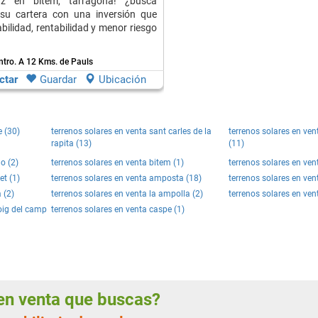
z en bitem, tarragona! ¿busca
r su cartera con una inversión que
bilidad, rentabilidad y menor riesgo
ntro.
A 12 Kms. de Pauls
ctar
Guardar
Ubicación
e (30)
terrenos solares en venta sant carles de la
terrenos solares en ve
rapita (13)
(11)
lo (2)
terrenos solares en venta bitem (1)
terrenos solares en ven
et (1)
terrenos solares en venta amposta (18)
terrenos solares en ven
 (2)
terrenos solares en venta la ampolla (2)
terrenos solares en ve
oig del camp
terrenos solares en venta caspe (1)
s en venta que buscas?