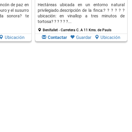
incón de paz en
Hectáreas ubicada en un entorno natural
puro y el susurro
privilegiado.descripción de la finca:? ? ? ? ? ?
da sonora? te
ubicación: en vinallop a tres minutos de
tortosa? ? ? ? ? ?...
Benifallet - Carretera C.
A 11 Kms. de Pauls
Ubicación
Contactar
Guardar
Ubicación