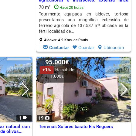
agricultores e inversores: extensa finca
de...
70 m²
Hace 20 horas
Totalmente equipada en aldover, tortosa
presentamos una magnífica extensión de
terreno agrícola de 137.537 m² ubicada en la
fértil localidad de...
Aldover.
A 9 Kms. de Pauls
Contactar
Guardar
Ubicación
95.000€
+1%
Ha subido
1.000€
1
19
so natural con
Terrenos Solares barato Els Reguers
e olivos...