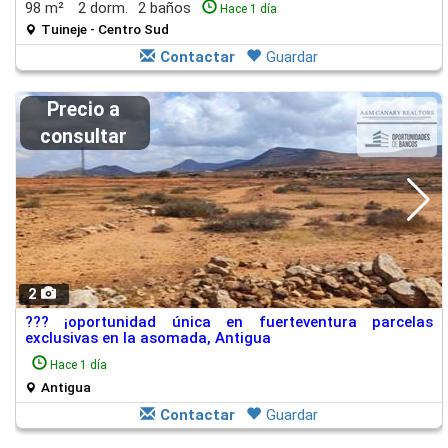
98 m²
2 dorm.
2 baños
Hace 1 día
Tuineje - Centro Sud
Contactar
Guardar
Precio a
consultar
2
??? ¡oportunidad única en fuerteventura parcelas
exclusivas en la asomada, Antigua
Hace 1 día
Antigua
Contactar
Guardar