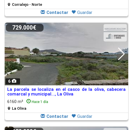
Corralejo - Norte
Contactar
Guardar
729.000€
6
La parcela se localiza en el casco de la oliva, cabecera
comarcal y municipal..., La Oliva
6160 m²
Hace 1 día
La Oliva
Contactar
Guardar