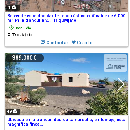
1
Se vende espectacular terreno rústico edificable de 6,000
m² en la tranquila y..., Triquivijate
Hace 1 día
Triquivijate
Contactar
Guardar
389.000€
49
Ubicada en la tranquilidad de tamaretilla, en tuineje, esta
magnífica finca...