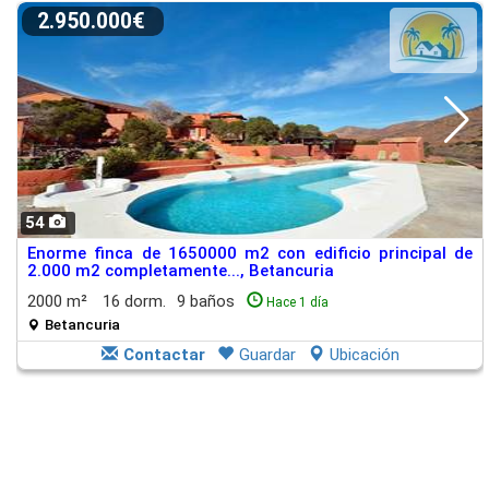
2.950.000€
54
Enorme finca de 1650000 m2 con edificio principal de
2.000 m2 completamente..., Betancuria
2000 m²
16 dorm.
9 baños
Hace 1 día
Betancuria
Contactar
Guardar
Ubicación