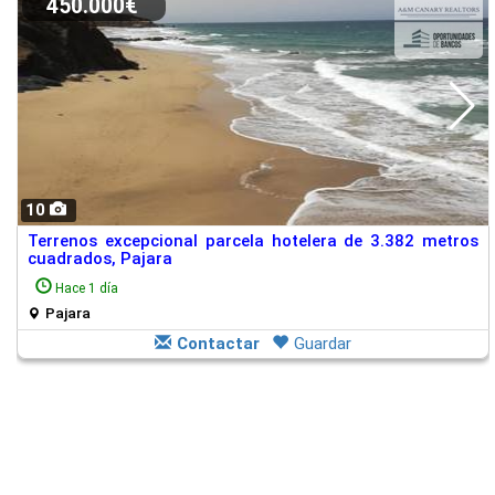
450.000€
10
Terrenos excepcional parcela hotelera de 3.382 metros
cuadrados, Pajara
Hace 1 día
Pajara
Contactar
Guardar