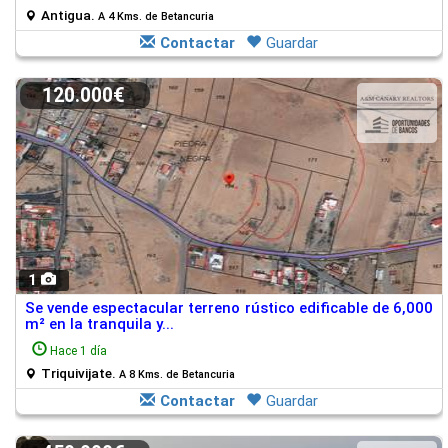
Antigua.
A 4 Kms. de Betancuria
Contactar
Guardar
120.000€
1
Se vende espectacular terreno rústico edificable de 6,000
m² en la tranquila y...
Hace 1 día
Triquivijate.
A 8 Kms. de Betancuria
Contactar
Guardar