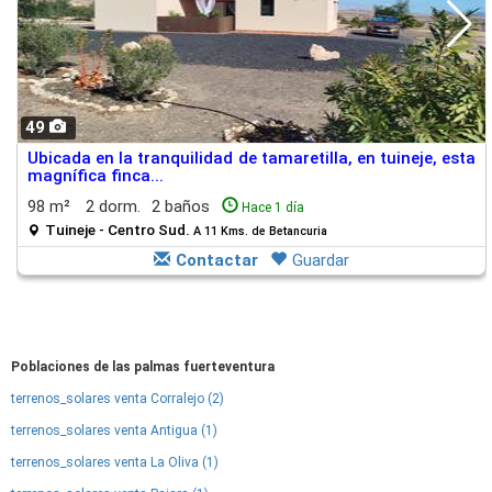
49
Ubicada en la tranquilidad de tamaretilla, en tuineje, esta
magnífica finca...
98 m²
2 dorm.
2 baños
Hace 1 día
Tuineje - Centro Sud.
A 11 Kms. de Betancuria
Contactar
Guardar
Poblaciones de las palmas fuerteventura
terrenos_solares venta Corralejo (2)
terrenos_solares venta Antigua (1)
terrenos_solares venta La Oliva (1)