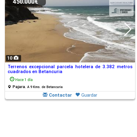
450.000€
10
Terrenos excepcional parcela hotelera de 3.382 metros
cuadrados en Betancuria
Hace 1 día
Pajara.
A 9 Kms. de Betancuria
Contactar
Guardar