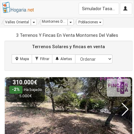
Simulador Tasación Gratis
Montornes Del Valles
Dropdown
Dropdown
Valles Oriental
Poblaciones
3 Terrenos Y Fincas En Venta Montornes Del Valles
Terrenos Solares y fincas en venta
310.000€
-2%
Ha bajado
5.000€