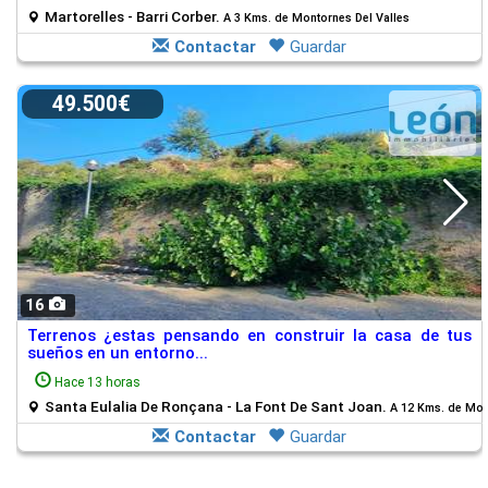
Martorelles - Barri Corber.
A 3 Kms. de Montornes Del Valles
Contactar
Guardar
49.500€
16
Terrenos ¿estas pensando en construir la casa de tus
sueños en un entorno...
Hace 13 horas
Santa Eulalia De Ronçana - La Font De Sant Joan.
A 12 Kms. de Mon
Contactar
Guardar