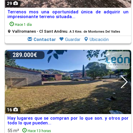
29
Terrenos mos una oportunidad única de adquirir un
impresionante terreno situada...
Hace 1 día
Vallromanes - Cl Sant Andreu.
A 3 Kms. de Montornes Del Valles
Contactar
Guardar
Ubicación
289.000€
16
Hay lugares que se compran por lo que son. y otros por
todo lo que pueden...
55 m²
Hace 13 horas