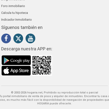
Foro inmobiliario
Calcula tu hipoteca
Indicador Inmobiliario
Síguenos también en
Descarga nuestra APP en:
© 2002-2026 hogaria.net, Prohibido su reproducción total o parcial
 alquiler de inmuebles. Encontrar tu casa o
piso, es mucho más fácil con la disponibilidad de navegación de propiedades qu
HOGARIA puede ofrecerle.