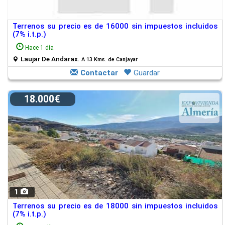
Terrenos su precio es de 16000 sin impuestos incluidos
(7% i.t.p.)
Hace 1 día
Laujar De Andarax.
A 13 Kms. de Canjayar
Contactar
Guardar
18.000€
1
Terrenos su precio es de 18000 sin impuestos incluidos
(7% i.t.p.)