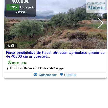
40.000€
-19%
Ha bajado
9.000€
16
Finca posibilidad de hacer almacen agricolasu precio es
de 40000 sin impuestos...
Hace 1 día
Fondon - Benecid.
A 11 Kms. de Canjayar
Contactar
Guardar