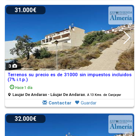
31.000€
3
Terrenos su precio es de 31000 sin impuestos incluidos
(7% i.t.p.)
Hace 1 día
Laujar De Andarax - Láujar De Andarax.
A 13 Kms. de Canjayar
Contactar
Guardar
32.000€