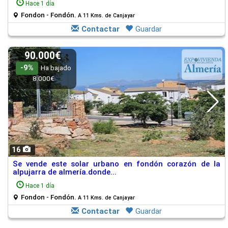
Hace 1 día
Fondon - Fondón.
A 11 Kms. de Canjayar
Contactar
Guardar
90.000€
-9%
Ha bajado
8.000€
16
Se vende este solar urbano en fondón corazón de la
alpujarra de almería.donde...
Hace 1 día
Fondon - Fondón.
A 11 Kms. de Canjayar
Contactar
Guardar