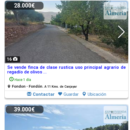
28.000€
16
Se vende finca de clase rustica uso principal agrario de
regadío de olivos ...
Hace 1 día
Fondon - Fondón.
A 11 Kms. de Canjayar
Contactar
Guardar
Ubicación
39.000€