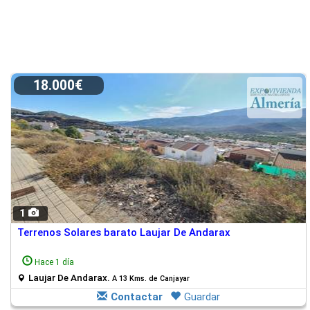
18.000€
1
Terrenos Solares barato Laujar De Andarax
Hace 1 día
Laujar De Andarax.
A 13 Kms. de Canjayar
Contactar
Guardar