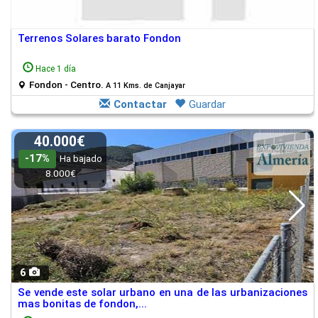
Terrenos Solares barato Fondon
Hace 1 día
Fondon - Centro.
A 11 Kms. de Canjayar
Contactar
Guardar
40.000€
-17%
Ha bajado
8.000€
6
Se vende este solar urbano en una de las urbanizaciones
mas bonitas de fondon,...