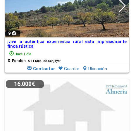
9
¡vive la auténtica experiencia rural esta impresionante
finca rústica
Hace 1 día
Fondon.
A 11 Kms. de Canjayar
Contactar
Guardar
Ubicación
16.000€