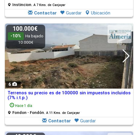
Instincion.
A 7 Kms. de Canjayar
Contactar
Guardar
Ubicación
100.000€
-10%
Ha bajado
10.000€
6
Terrenos su precio es de 100000 sin impuestos incluidos
(7% i.t.p.)
Hace 1 día
Fondon - Fondón.
A 11 Kms. de Canjayar
Contactar
Guardar