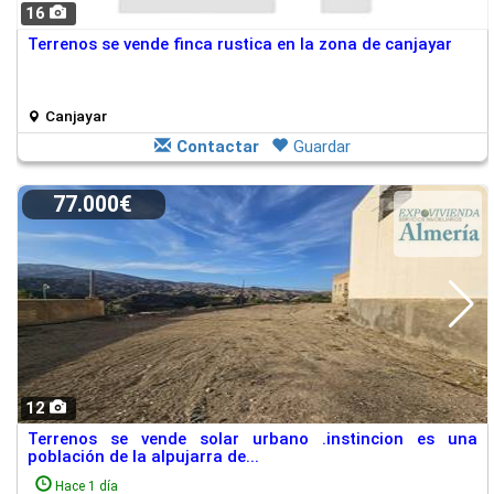
16
Terrenos se vende finca rustica en la zona de canjayar
Canjayar
Contactar
Guardar
77.000€
12
Terrenos se vende solar urbano .instincion es una
población de la alpujarra de...
Hace 1 día