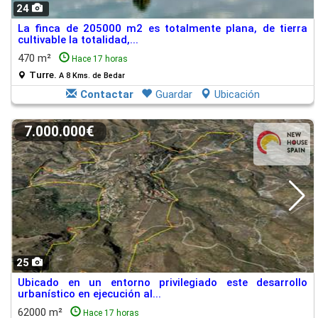
24
La finca de 205000 m2 es totalmente plana, de tierra
cultivable la totalidad,...
470 m²
Hace 17 horas
Turre.
A 8 Kms. de Bedar
Contactar
Guardar
Ubicación
7.000.000€
25
Ubicado en un entorno privilegiado este desarrollo
urbanístico en ejecución al...
62000 m²
Hace 17 horas