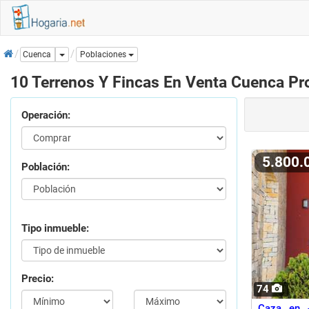
Inicio
Dropdown
Cuenca
Poblaciones
10 Terrenos Y Fincas En Venta Cuenca Pr
Operación:
5.800
Población:
Tipo inmueble:
Precio:
74
Caza en -