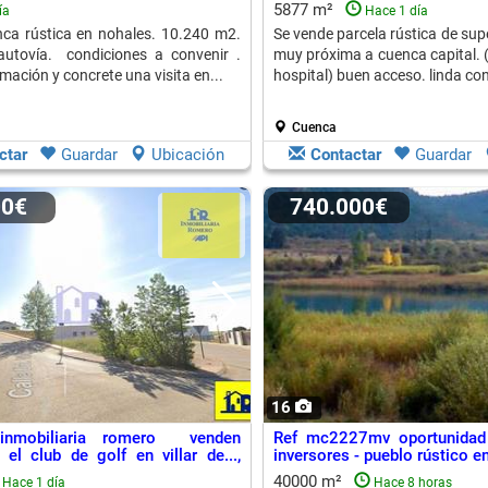
cuenca...
5877 m²
ía
Hace 1 día
nca rústica en nohales. 10.240 m2.
Se vende parcela rústica de sup
autovía. condiciones a convenir .
muy próxima a cuenca capital. (
mación y concrete una visita en...
hospital) buen acceso. linda con e
Cuenca
ctar
Guardar
Ubicación
Contactar
Guardar
00€
740.000€
16
 inmobiliaria romero venden
Ref mc2227mv oportunidad 
 el club de golf en villar de...,
inversores - pueblo rústico en
alla
40000 m²
Hace 1 día
Hace 8 horas