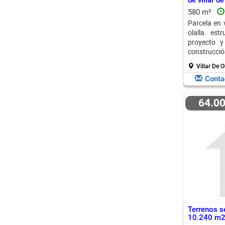
de villar de
580 m²
Parcela en v
olalla. est
proyecto y
construcció
Villar De O
Conta
64.0
Terrenos s
10.240 m2. 