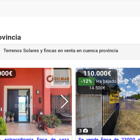
ovincia
Terrenos Solares y fincas en venta
en cuenca provincia
.000€
110.000€
-12%
Ha bajado
14.500€
3
 extraordinaria finca de caza
Se vende finca de 23000 