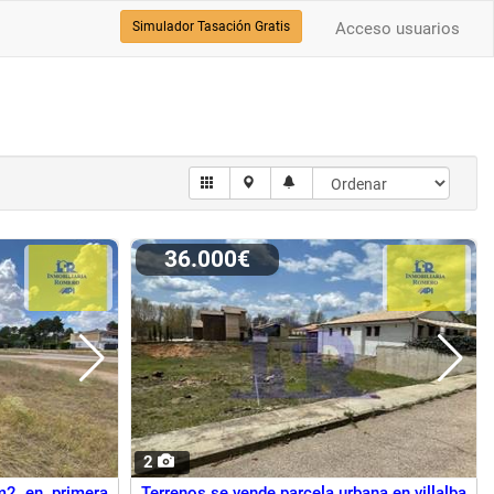
Simulador Tasación Gratis
Acceso usuarios
36.000€
2
m2 en primera
Terrenos se vende parcela urbana en villalba