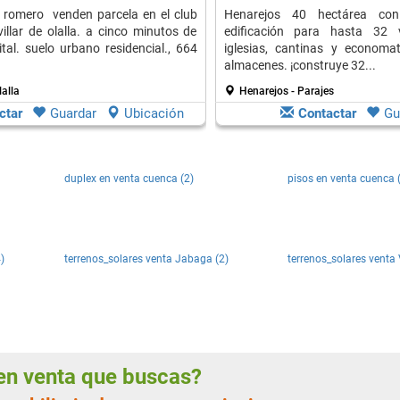
a romero venden parcela en el club
Henarejos 40 hectárea co
villar de olalla. a cinco minutos de
edificación para hasta 32 
tal. suelo urbano residencial., 664
iglesias, cantinas y economa
almacenes. ¡construye 32...
lalla
Henarejos - Parajes
ctar
Guardar
Ubicación
Contactar
Gu
duplex en venta cuenca (2)
pisos en venta cuenca 
)
terrenos_solares venta Jabaga (2)
terrenos_solares venta V
s en venta que buscas?