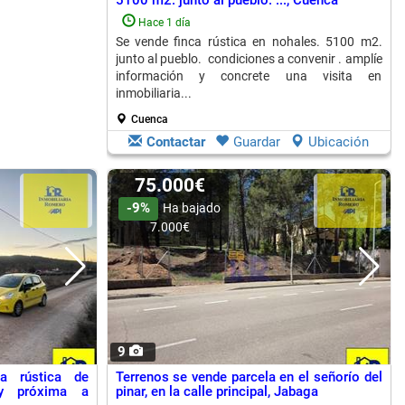
5100 m2. junto al pueblo. ..., Cuenca
Hace 1 día
Se vende finca rústica en nohales. 5100 m2.
junto al pueblo. condiciones a convenir . amplíe
información y concrete una visita en
inmobiliaria...
Cuenca
Contactar
Guardar
Ubicación
75.000€
-9%
Ha bajado
7.000€
9
a rústica de
Terrenos se vende parcela en el señorío del
y próxima a
pinar, en la calle principal, Jabaga