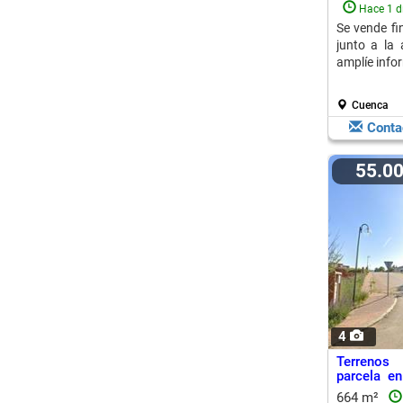
Hace 1 d
Se vende fi
junto a la 
amplíe infor
Cuenca
Conta
55.0
4
Terrenos
parcela en
Villar De Ol
664 m²