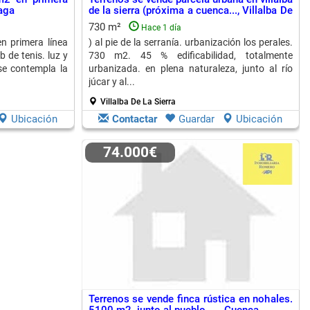
baga
de la sierra (próxima a cuenca..., Villalba De
La Sierra
730 m²
Hace 1 día
n primera línea
) al pie de la serranía. urbanización los perales.
b de tenis. luz y
730 m2. 45 % edificabilidad, totalmente
se contempla la
urbanizada. en plena naturaleza, junto al río
júcar y al...
Villalba De La Sierra
Ubicación
Contactar
Guardar
Ubicación
74.000€
Terrenos se vende finca rústica en nohales.