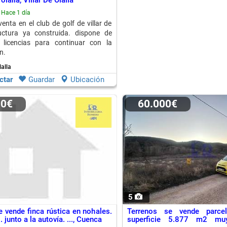
 olalla, Villar De Olalla
Hace 1 día
enta en el club de golf de villar de
ructura ya construida. dispone de
 licencias para continuar con la
n.
lalla
ctar
Guardar
Ubicación
00€
60.000€
5
e vende finca rústica en nohales.
Terrenos se vende parcel
junto a la autovía. ..., Cuenca
superficie 5.877 m2 mu