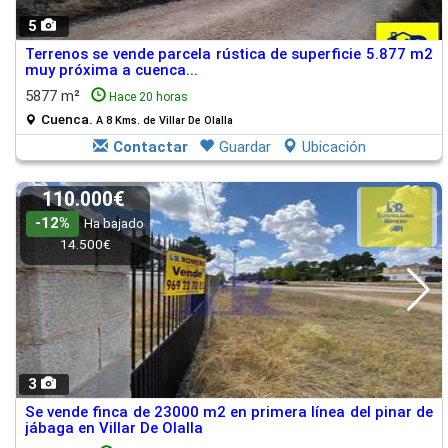
5
Terrenos se vende parcela rústica de superficie 5.877 m2
muy próxima a cuenca...
5877 m²
Hace 20 horas
Cuenca.
A 8 Kms. de Villar De Olalla
Contactar
Guardar
Ubicación
110.000€
-12%
Ha bajado
14.500€
3
Se vende finca de 23000 m2 en primera línea del pinar de
jábaga en Villar De Olalla