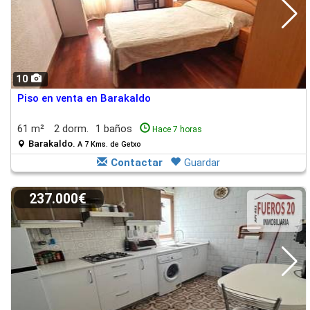
10
Piso en venta en Barakaldo
61 m²
2 dorm.
1 baños
Hace 7 horas
Barakaldo.
A 7 Kms. de Getxo
Contactar
Guardar
237.000€