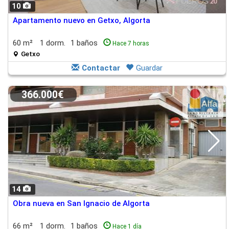
10
Apartamento nuevo en Getxo, Algorta
60 m²
1 dorm.
1 baños
Hace 7 horas
Getxo
Contactar
Guardar
366.000€
14
Obra nueva en San Ignacio de Algorta
66 m²
1 dorm.
1 baños
Hace 1 día