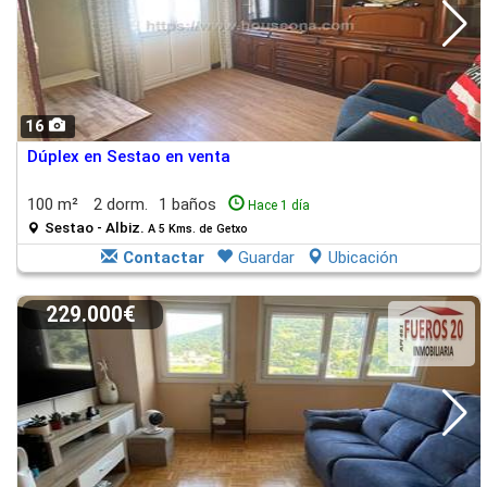
16
Dúplex en Sestao en venta
100 m²
2 dorm.
1 baños
Hace 1 día
Sestao - Albiz.
A 5 Kms. de Getxo
Contactar
Guardar
Ubicación
229.000€