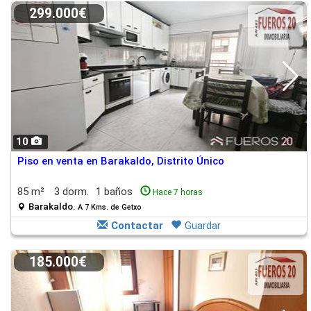
299.000€
10
Piso en venta en Barakaldo, Distrito Único
85 m²
3 dorm.
1 baños
Hace 7 horas
Barakaldo.
A 7 Kms. de Getxo
Contactar
Guardar
185.000€