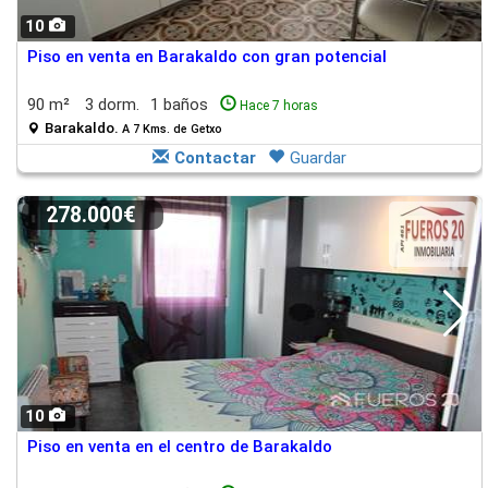
10
Piso en venta en Barakaldo con gran potencial
90 m²
3 dorm.
1 baños
Hace 7 horas
Barakaldo.
A 7 Kms. de Getxo
Contactar
Guardar
278.000€
10
Piso en venta en el centro de Barakaldo