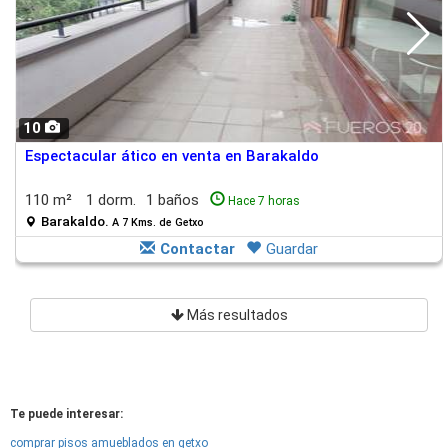
10
Espectacular ático en venta en Barakaldo
110 m²
1 dorm.
1 baños
Hace 7 horas
Barakaldo.
A 7 Kms. de Getxo
Contactar
Guardar
Más resultados
Te puede interesar:
comprar pisos amueblados en getxo