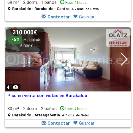
69 m²
2 dorm.
1 baños
Hace 4 horas
Barakaldo - Barakaldo - Centro.
A 7 Kms. de Getxo
Contactar
Guardar
310.000€
-5%
Ha bajado
15.000€
41
Piso en venta con vistas en Barakaldo
80 m²
2 dorm.
2 baños
Hace 4 horas
Barakaldo - Arteagabeitia.
A 7 Kms. de Getxo
Contactar
Guardar