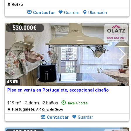
Getxo
Contactar
Guardar
Ubicación
530.000€
43
Piso en venta en Portugalete, excepcional diseño
119 m²
3 dorm.
2 baños
Hace 4 horas
Portugalete.
A 4 Kms. de Getxo
Contactar
Guardar