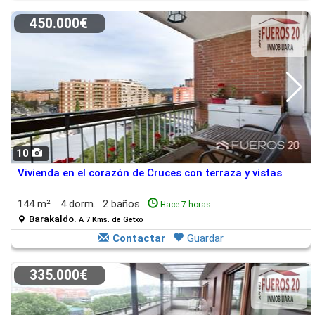
450.000€
10
Vivienda en el corazón de Cruces con terraza y vistas
144 m²
4 dorm.
2 baños
Hace 7 horas
Barakaldo.
A 7 Kms. de Getxo
Contactar
Guardar
335.000€