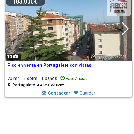
183.000€
10
Piso en venta en Portugalete con vistas
70 m²
2 dorm.
1 baños
Hace 7 horas
Portugalete.
A 4 Kms. de Getxo
Contactar
Guardar