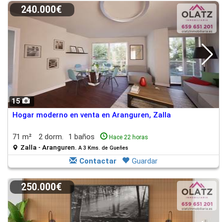
240.000€
15
Hogar moderno en venta en Aranguren, Zalla
71 m²
2 dorm.
1 baños
Hace 22 horas
Zalla - Aranguren.
A 3 Kms. de Gueñes
Contactar
Guardar
250.000€