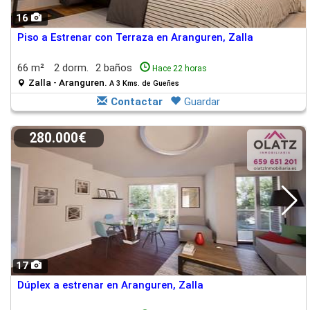
16
Piso a Estrenar con Terraza en Aranguren, Zalla
66 m²
2 dorm.
2 baños
Hace 22 horas
Zalla - Aranguren.
A 3 Kms. de Gueñes
Contactar
Guardar
280.000€
17
Dúplex a estrenar en Aranguren, Zalla