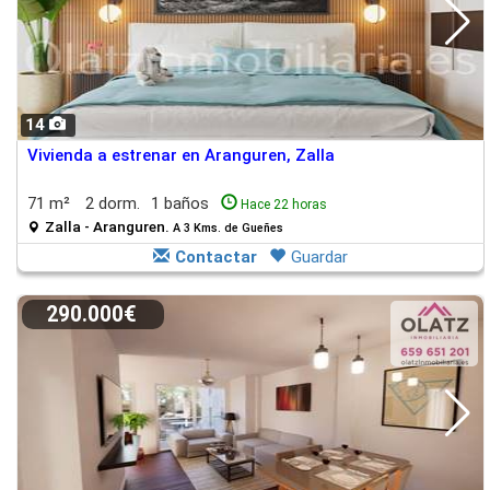
14
Vivienda a estrenar en Aranguren, Zalla
71 m²
2 dorm.
1 baños
Hace 22 horas
Zalla - Aranguren.
A 3 Kms. de Gueñes
Contactar
Guardar
290.000€