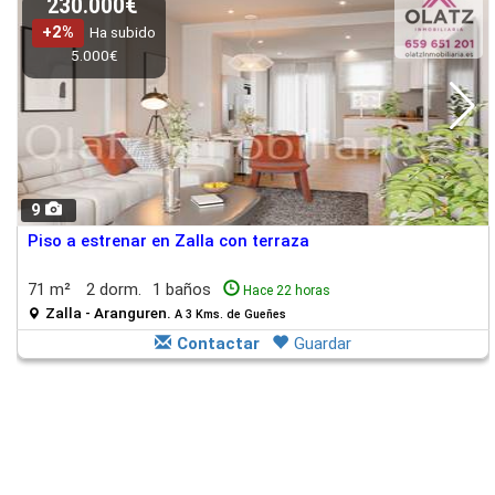
230.000€
+2%
Ha subido
5.000€
9
Piso a estrenar en Zalla con terraza
71 m²
2 dorm.
1 baños
Hace 22 horas
Zalla - Aranguren.
A 3 Kms. de Gueñes
Contactar
Guardar