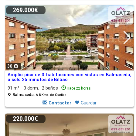
269.000€
30
Amplio piso de 3 habitaciones con vistas en Balmaseda,
a solo 25 minutos de Bilbao
91 m²
3 dorm.
2 baños
Hace 22 horas
Balmaseda.
A 8 Kms. de Gueñes
Contactar
Guardar
220.000€