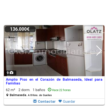
136.000€
9
Amplio Piso en el Corazón de Balmaseda, Ideal para
Familias
62 m²
2 dorm.
1 baños
Hace 22 horas
Balmaseda.
A 8 Kms. de Gueñes
Contactar
Guardar