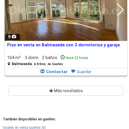
9
Piso en venta en Balmaseda con 3 dormitorios y garaje
104 m²
3 dorm.
2 baños
Hace 22 horas
Balmaseda.
A 8 Kms. de Gueñes
Contactar
Guardar
Más resultados
También disponibles en gueñes:
locales en venta gueñes (6)