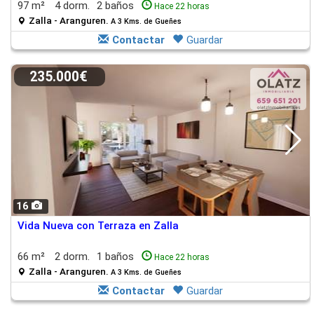
97 m²
4 dorm.
2 baños
Hace 22 horas
Zalla - Aranguren.
A 3 Kms. de Gueñes
Contactar
Guardar
235.000€
16
Vida Nueva con Terraza en Zalla
66 m²
2 dorm.
1 baños
Hace 22 horas
Zalla - Aranguren.
A 3 Kms. de Gueñes
Contactar
Guardar