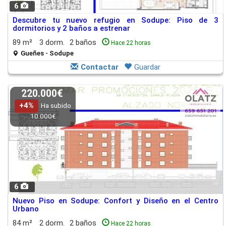
6
Descubre tu nuevo refugio en Sodupe: Piso de 3
dormitorios y 2 baños a estrenar
89 m²
3 dorm.
2 baños
Hace 22 horas
Gueñes - Sodupe
Contactar
Guardar
220.000€
+4%
Ha subido
10.000€
6
Nuevo Piso en Sodupe: Confort y Diseño en el Centro
Urbano
84 m²
2 dorm.
2 baños
Hace 22 horas