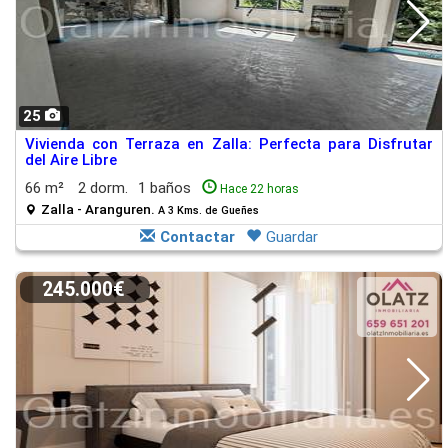
25
Vivienda con Terraza en Zalla: Perfecta para Disfrutar
del Aire Libre
66 m²
2 dorm.
1 baños
Hace 22 horas
Zalla - Aranguren.
A 3 Kms. de Gueñes
Contactar
Guardar
245.000€