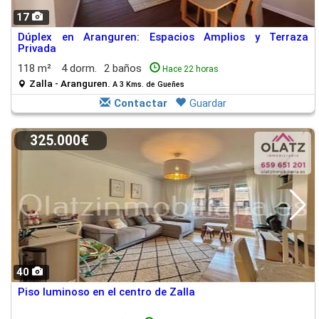
17
Dúplex en Aranguren: Espacios Amplios y Terraza
Privada
118 m²
4 dorm.
2 baños
Hace 22 horas
Zalla - Aranguren.
A 3 Kms. de Gueñes
Contactar
Guardar
325.000€
40
Piso luminoso en el centro de Zalla