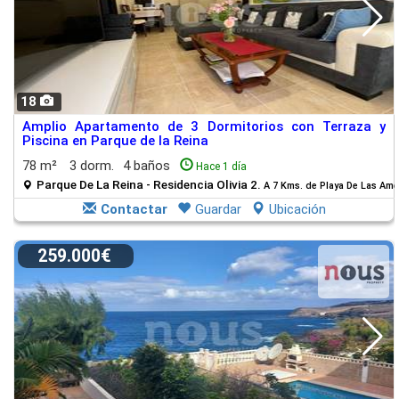
18
Amplio Apartamento de 3 Dormitorios con Terraza y
Piscina en Parque de la Reina
78 m²
3 dorm.
4 baños
Hace 1 día
Parque De La Reina - Residencia Olivia 2.
A 7 Kms. de Playa De Las Ame
Contactar
Guardar
Ubicación
259.000€