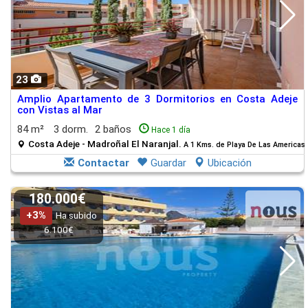
23
Amplio Apartamento de 3 Dormitorios en Costa Adeje
con Vistas al Mar
84 m²
3 dorm.
2 baños
Hace 1 día
Costa Adeje - Madroñal El Naranjal.
A 1 Kms. de Playa De Las Americas
Contactar
Guardar
Ubicación
180.000€
+3%
Ha subido
6.100€