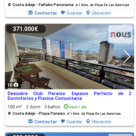
Costa Adeje - Fañabe Panorama.
A 1 Kms. de Playa De Las Americas
Contactar
Guardar
Ubicación
371.000€
10
Descubre Club Paraíso: Espacio Perfecto de 2
Dormitorios y Piscina Comunitaria
100 m²
2 dorm.
3 baños
Hace 1 día
Costa Adeje - Playa Paraiso.
A 1 Kms. de Playa De Las Americas
Contactar
Guardar
Ubicación