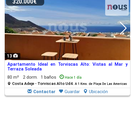
320.000€
13
Apartamento Ideal en Torviscas Alto: Vistas al Mar y
Terraza Soleada
80 m²
2 dorm.
1 baños
Hace 1 día
Costa Adeje - Torviscas Alto Ud4.
A 1 Kms. de Playa De Las Americas
Contactar
Guardar
Ubicación