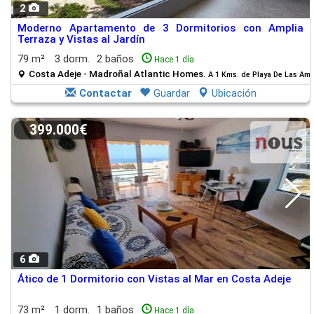
2
Moderno Apartamento de 3 Dormitorios con Amplia
Terraza y Vistas al Jardín
79 m²
3 dorm.
2 baños
Hace 1 día
Costa Adeje - Madroñal Atlantic Homes.
A 1 Kms. de Playa De Las Ame
Contactar
Guardar
Ubicación
399.000€
6
Ático de 1 Dormitorio con Vistas al Mar en Costa Adeje
73 m²
1 dorm.
1 baños
Hace 1 día