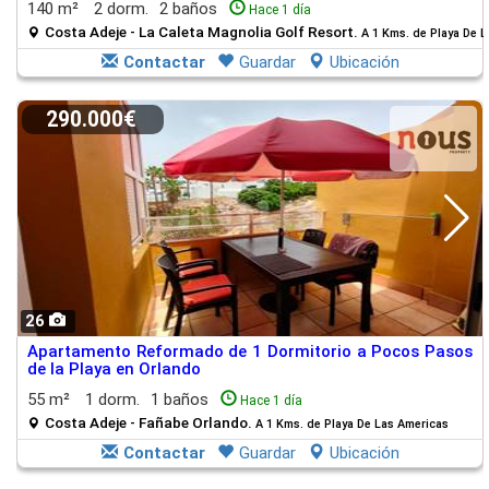
140 m²
2 dorm.
2 baños
Hace 1 día
Costa Adeje - La Caleta Magnolia Golf Resort.
A 1 Kms. de Playa De 
Contactar
Guardar
Ubicación
290.000€
26
Apartamento Reformado de 1 Dormitorio a Pocos Pasos
de la Playa en Orlando
55 m²
1 dorm.
1 baños
Hace 1 día
Costa Adeje - Fañabe Orlando.
A 1 Kms. de Playa De Las Americas
Contactar
Guardar
Ubicación