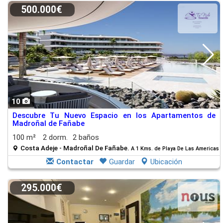
500.000€
10
Descubre Tu Nuevo Espacio en los Apartamentos de
Madroñal de Fañabe
100 m²
2 dorm.
2 baños
Costa Adeje - Madroñal De Fañabe.
A 1 Kms. de Playa De Las Americas
Contactar
Guardar
Ubicación
295.000€