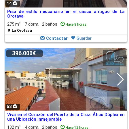
14
Piso de estilo neocanario en el casco antiguo de La
Orotava
275 m²
7 dorm.
2 baños
Hace 8 horas
La Orotava
Contactar
Guardar
396.000€
53
Viva en el Corazón del Puerto de la Cruz: Ático Dúplex en
una Ubicación Inmejorable
132 m²
4 dorm.
2 baños
Hace 12 horas