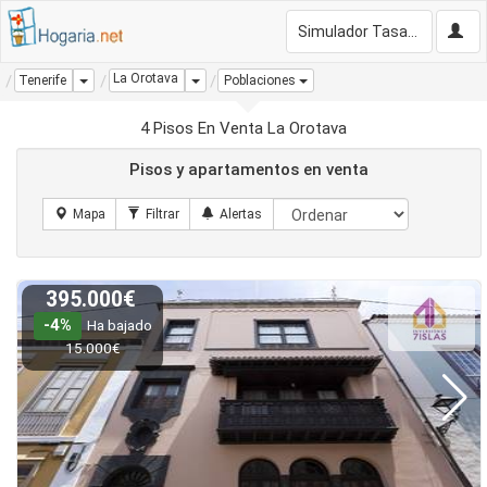
Simulador Tasación Gratis
La Orotava
Dropdown
Dropdown
Tenerife
Poblaciones
4 Pisos En Venta La Orotava
Pisos y apartamentos en venta
395.000€
-4%
Ha bajado
15.000€