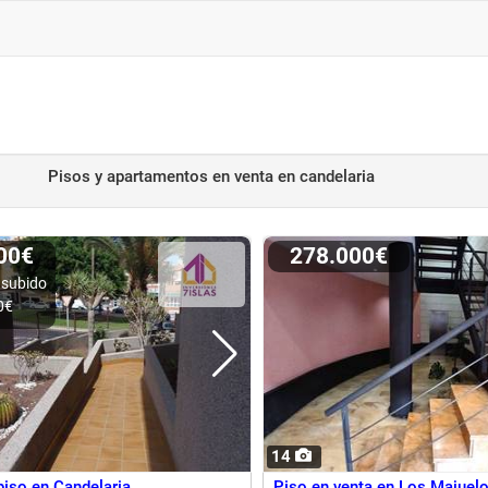
Pisos y apartamentos en venta
en candelaria
000€
278.000€
 subido
0€
14
iso en Candelaria
Piso en venta en Los Majuel