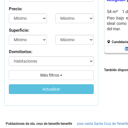
Precio:
54 m²
1 
Piso bajo e
ideal como 
del mar.
Superficie:
Candelari
Dormitorios:
También disponi
Más filtros
Actualizar
Poblaciones de sta. cruz de tenerife tenerife
piso venta Santa Cruz de Tenerif