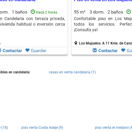
dorm.
1 baños
95 m²
3 dorm.
2 baños
Hace 2 horas
n Candelaria con terraza privada,
Confortable piso en Los Maju
vivienda habitual o inversión cerca
todos los servicios. Perfec
¡Consulta ya!
a
Los Majuelos.
A 11 Kms. de Cand
Contactar
Guardar
Contactar
Gu
bles en candelaria:
casas en venta candelaria (1)
e (18)
piso venta Costa Adeje (9)
piso venta el medano (