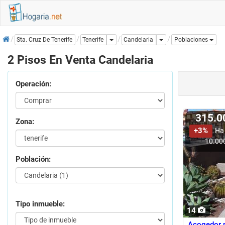
Inicio
Dropdown
Dropdown
Candelaria
Sta. Cruz De Tenerife
Tenerife
Poblaciones
2 Pisos En Venta Candelaria
Operación:
315.
Zona:
+3%
Ha
10.00
Población:
Tipo inmueble:
14
Acogedor p