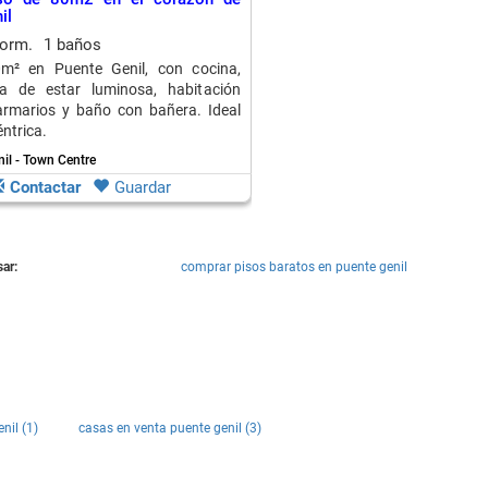
il
dorm.
1 baños
m² en Puente Genil, con cocina,
ala de estar luminosa, habitación
armarios y baño con bañera. Ideal
ntrica.
il - Town Centre
Contactar
Guardar
ar:
comprar pisos baratos en puente genil
nil (1)
casas en venta puente genil (3)