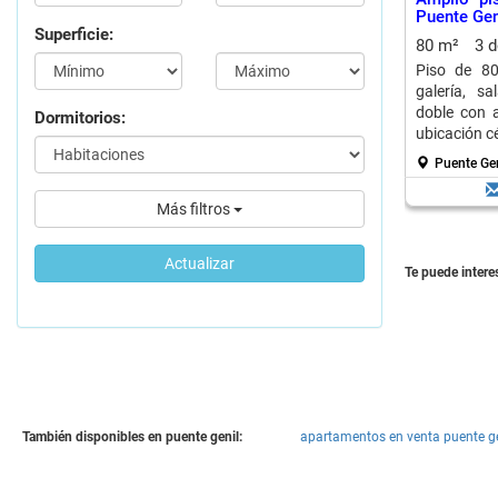
Puente Gen
Superficie:
80 m²
3 
Piso de 80
galería, s
doble con 
Dormitorios:
ubicación cé
Puente Gen
Más filtros
Actualizar
Te puede interes
También disponibles en puente genil:
apartamentos en venta puente ge