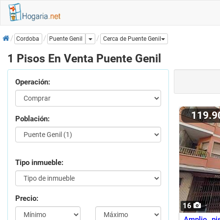
Inicio
Dropdown
Puente Genil
Cordoba
Cerca de Puente Genil
1 Pisos En Venta Puente Genil
Operación:
119.
Población:
Tipo inmueble:
Precio:
16
Amplio pi