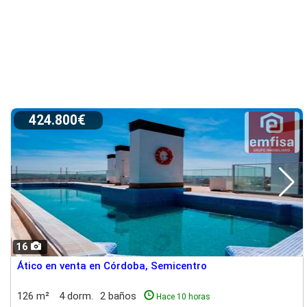
424.800€
16
Ático en venta en Córdoba, Semicentro
126 m²
4 dorm.
2 baños
Hace 10 horas