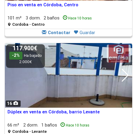
Piso en venta en Córdoba, Centro
101 m²
3 dorm.
2 baños
Hace 10 horas
Cordoba - Centro
Contactar
Guardar
117.900€
-2%
Ha bajado
2.000€
16
Dúplex en venta en Córdoba, barrio Levante
66 m²
2 dorm.
1 baños
Hace 10 horas
Cordoba - Levante