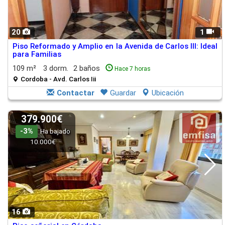
20
1
Piso Reformado y Amplio en la Avenida de Carlos III: Ideal
para Familias
109 m²
3 dorm.
2 baños
Hace 7 horas
Cordoba - Avd. Carlos Iii
Contactar
Guardar
Ubicación
379.900€
-3%
Ha bajado
10.000€
16