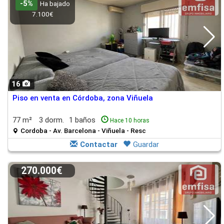
-5%
Ha bajado
7.100€
16
Piso en venta en Córdoba, zona Viñuela
77 m²
3 dorm.
1 baños
Hace 10 horas
Cordoba - Av. Barcelona - Viñuela - Resc
Contactar
Guardar
270.000€