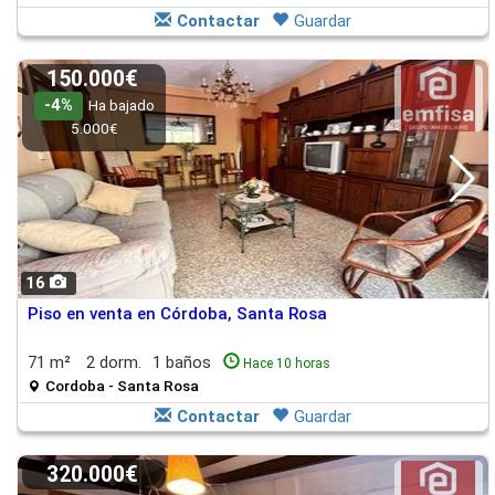
Contactar
Guardar
150.000€
-4%
Ha bajado
5.000€
16
Piso en venta en Córdoba, Santa Rosa
71 m²
2 dorm.
1 baños
Hace 10 horas
Cordoba - Santa Rosa
Contactar
Guardar
320.000€