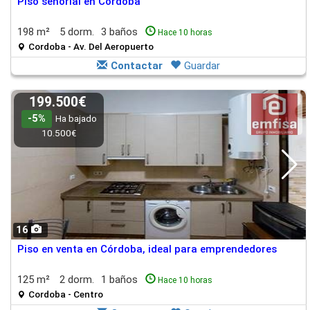
Piso señorial en Córdoba
198 m²
5 dorm.
3 baños
Hace 10 horas
Cordoba - Av. Del Aeropuerto
Contactar
Guardar
199.500€
-5%
Ha bajado
10.500€
16
Piso en venta en Córdoba, ideal para emprendedores
125 m²
2 dorm.
1 baños
Hace 10 horas
Cordoba - Centro