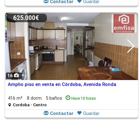
Contactar
Guardar
625.000€
16
Amplio piso en venta en Córdoba, Avenida Ronda
416 m²
8 dorm.
5 baños
Hace 10 horas
Cordoba - Centro
Contactar
Guardar