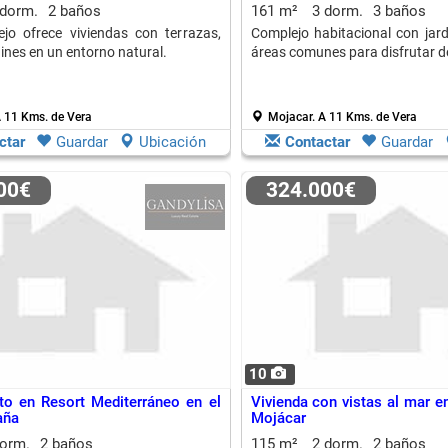
 dorm.
2 baños
161 m²
3 dorm.
3 baños
jo ofrece viviendas con terrazas,
Complejo habitacional con jard
dines en un entorno natural.
áreas comunes para disfrutar de
 11 Kms. de Vera
Mojacar.
A 11 Kms. de Vera
ctar
Guardar
Ubicación
Contactar
Guardar
000€
324.000€
10
o en Resort Mediterráneo en el
Vivienda con vistas al mar e
aña
Mojácar
dorm.
2 baños
115 m²
2 dorm.
2 baños