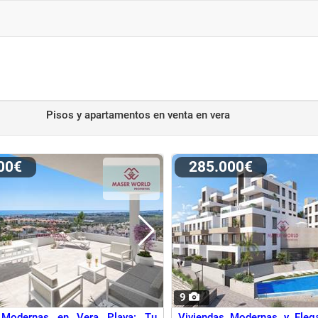
Pisos y apartamentos en venta
en vera
000€
285.000€
9
 Modernas en Vera Playa: Tu
Viviendas Modernas y Eleg