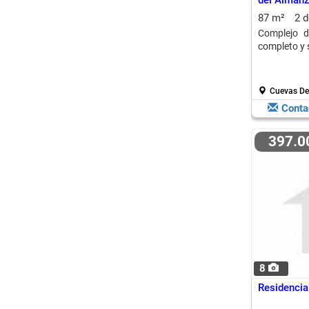
del Alman
87 m²
2 
Complejo d
completo y 
Cuevas De
Conta
397.
8
Residencia