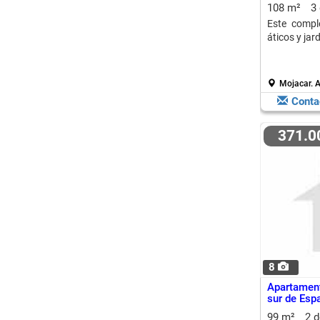
108 m²
3
Este comple
áticos y jar
Mojacar.
A
Conta
371.
8
Apartament
sur de Esp
99 m²
2 