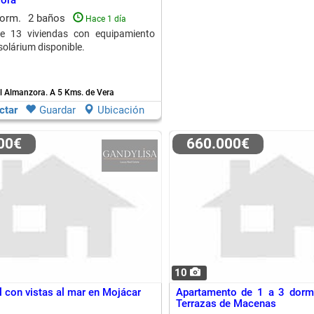
zora
dorm.
2 baños
Hace 1 día
e 13 viviendas con equipamiento
solárium disponible.
l Almanzora.
A 5 Kms. de Vera
ctar
Guardar
Ubicación
000€
660.000€
10
l con vistas al mar en Mojácar
Apartamento de 1 a 3 dormi
Terrazas de Macenas