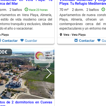
rca del Mar
Playa: Tu Refugio Mediterrán
dorm.
2 baños
70 m²
2 dorm.
2 baños
Hace 23 horas
rtamentos en Vera Playa, Almería,
Apartamentos de nueva constr
 estilo de vida moderno cerca del
Playa, Almería, ofrecen un 
ntorno tranquilo y exclusivo, ideales
contemporáneo cerca del ma
odo el año o vacacionar.
espectaculares y un entorno me
para residir o vacacionar.
a Playa
Vera - Vera Playa
Contactar
Guardar
Contactar
Gu
900€
tos de 2 dormitorios en Cuevas