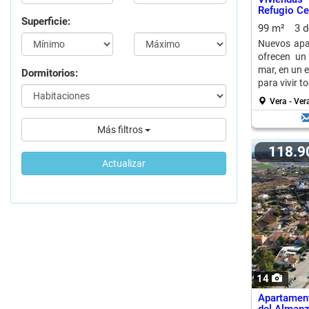
Refugio Ce
Superficie:
99 m²
3 
Nuevos apa
ofrecen un
mar, en un e
Dormitorios:
para vivir t
Vera - Ver
Más filtros
118.
Actualizar
14
Apartamen