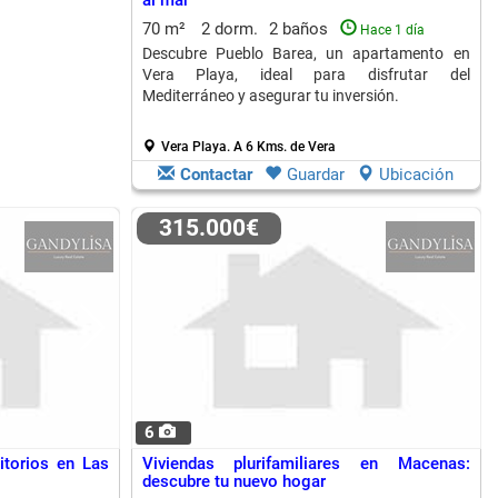
al mar
70 m²
2 dorm.
2 baños
Hace 1 día
Descubre Pueblo Barea, un apartamento en
Vera Playa, ideal para disfrutar del
Mediterráneo y asegurar tu inversión.
Vera Playa.
A 6 Kms. de Vera
Contactar
Guardar
Ubicación
315.000€
6
torios en Las
Viviendas plurifamiliares en Macenas:
descubre tu nuevo hogar