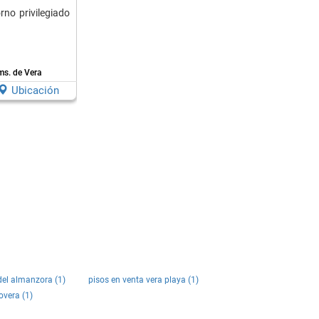
no privilegiado
ms. de Vera
Ubicación
del almanzora (1)
pisos en venta vera playa (1)
overa (1)