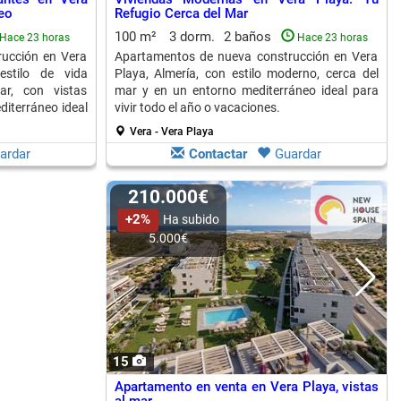
eo
Refugio Cerca del Mar
100 m²
3 dorm.
2 baños
Hace 23 horas
Hace 23 horas
ucción en Vera
Apartamentos de nueva construcción en Vera
estilo de vida
Playa, Almería, con estilo moderno, cerca del
r, con vistas
mar y en un entorno mediterráneo ideal para
diterráneo ideal
vivir todo el año o vacaciones.
Vera - Vera Playa
ardar
Contactar
Guardar
210.000€
+2%
Ha subido
5.000€
15
Apartamento en venta en Vera Playa, vistas