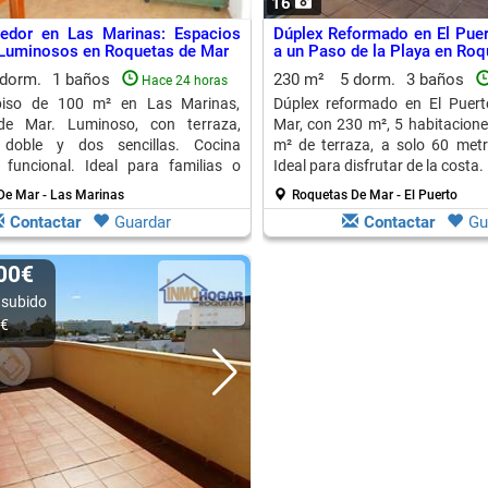
16
edor en Las Marinas: Espacios
Dúplex Reformado en El Puer
 Luminosos en Roquetas de Mar
a un Paso de la Playa en Roq
 dorm.
1 baños
230 m²
5 dorm.
3 baños
Hace 24 horas
piso de 100 m² en Las Marinas,
Dúplex reformado en El Puert
de Mar. Luminoso, con terraza,
Mar, con 230 m², 5 habitacione
 doble y dos sencillas. Cocina
m² de terraza, a solo 60 metr
funcional. Ideal para familias o
Ideal para disfrutar de la costa.
De Mar - Las Marinas
Roquetas De Mar - El Puerto
Contactar
Guardar
Contactar
Gu
000€
 subido
0€