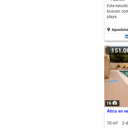
Este estudi
buscan como
playa.
Aguadulce 
151.
16
Ático en v
70 m²
2 