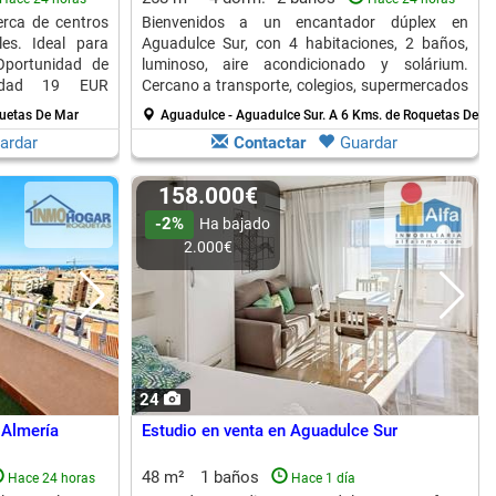
erca de centros
Bienvenidos a un encantador dúplex en
es. Ideal para
Aguadulce Sur, con 4 habitaciones, 2 baños,
Oportunidad de
luminoso, aire acondicionado y solárium.
nidad 19 EUR
Cercano a transporte, colegios, supermercados
y parques infantiles.
uetas De Mar
Aguadulce - Aguadulce Sur.
A 6 Kms. de Roquetas De M
ardar
Contactar
Guardar
158.000€
-2%
Ha bajado
2.000€
24
 Almería
Estudio en venta en Aguadulce Sur
48 m²
1 baños
Hace 24 horas
Hace 1 día