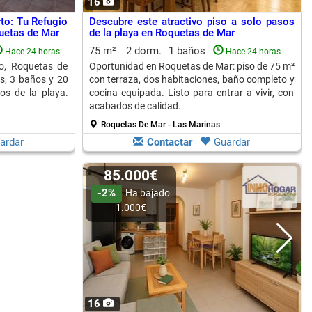
16
to: Tu Refugio
Descubre este atractivo piso a solo pasos
uetas de Mar
de la playa en Roquetas de Mar
75 m²
2 dorm.
1 baños
Hace 24 horas
Hace 24 horas
o, Roquetas de
Oportunidad en Roquetas de Mar: piso de 75 m²
s, 3 baños y 20
con terraza, dos habitaciones, baño completo y
os de la playa.
cocina equipada. Listo para entrar a vivir, con
acabados de calidad.
Roquetas De Mar - Las Marinas
ardar
Contactar
Guardar
85.000€
-2%
Ha bajado
1.000€
16