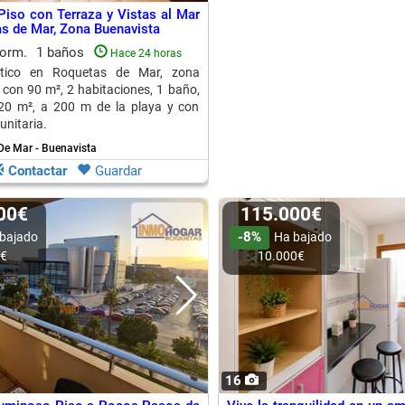
iso con Terraza y Vistas al Mar
s de Mar, Zona Buenavista
dorm.
1 baños
Hace 24 horas
ático en Roquetas de Mar, zona
 con 90 m², 2 habitaciones, 1 baño,
 20 m², a 200 m de la playa y con
unitaria.
De Mar - Buenavista
Contactar
Guardar
000€
115.000€
-8%
bajado
Ha bajado
0€
10.000€
16