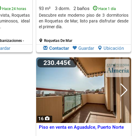
93 m²
3 dorm.
2 baños
Hace 24 horas
Hace 1 día
vista, Roquetas
Descubre este moderno piso de 3 dormitorios
uminosos, ideal
en Roquetas de Mar, listo para disfrutar desde
.
el primer día.
rbanizaciones -
Roquetas De Mar
ardar
Contactar
Guardar
Ubicación
230.445€
16
Piso en venta en Aguadulce, Puerto Norte