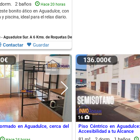
 dorm.
2 baños
Hace 20 horas
 este bonito ático en Aguadulce, con
y piscina, ideal para el relax diario.
 - Aguadulce Sur.
A 6 Kms. de Roquetas De Mar
Contactar
Guardar
00€
136.000€
16
formado en Aguadulce, cerca del
Piso Céntrico en Aguadulce
Accesibilidad a tu Alcance
81 m²
2 dorm.
1 baños
Hace 24 horas