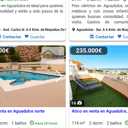
o en Aguadulce es ideal para quienes
Piso céntrico en Aguadulce, c
didad y estilo a solo pasos de la
médicos y con zonas infantil
quienes buscan comodidad. 
visita. Gastos de comu
mensuales.
- Avd. Carlos Iii.
A 6 Kms. de Roquetas De Mar
Aguadulce - Sur.
A 6 Kms. de Roq
Contactar
Guardar
Contactar
Gu
000€
235.000€
16
enta en Aguadulce norte
Ático en venta en Aguadulce,
dorm.
1 baños
114 m²
2 dorm.
2 baños
Hace 24 horas