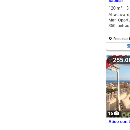
Sabinar
120 m²
3
Atractivo 
Mar. Oportu
350 metros 
Roquetas D
255.
16
Ático con 