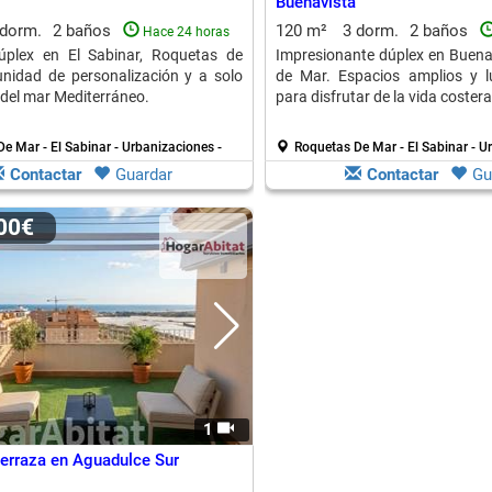
Buenavista
 dorm.
2 baños
120 m²
3 dorm.
2 baños
Hace 24 horas
dúplex en El Sabinar, Roquetas de
Impresionante dúplex en Buena
nidad de personalización y a solo
de Mar. Espacios amplios y l
del mar Mediterráneo.
para disfrutar de la vida costera
e Mar - El Sabinar - Urbanizaciones -
Roquetas De Mar - El Sabinar - U
Contactar
Guardar
Contactar
Gu
000€
1
terraza en Aguadulce Sur