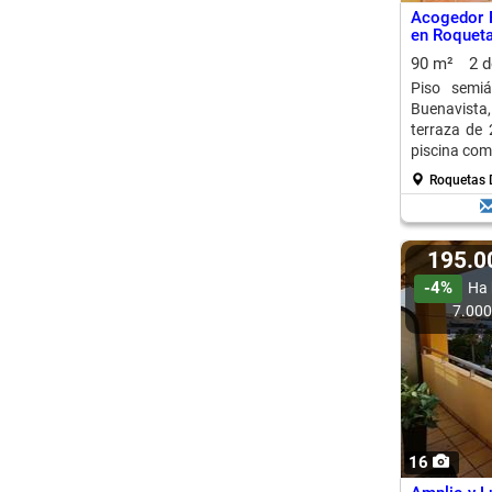
Acogedor P
en Roqueta
90 m²
2 
Piso semi
Buenavista,
terraza de
piscina com
Roquetas 
195.
-4%
Ha 
7.00
16