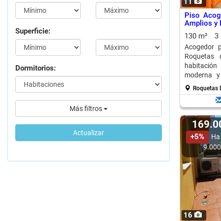
11
Piso Acog
Amplios y
Superficie:
130 m²
3
Acogedor 
Roquetas 
habitación
Dormitorios:
moderna y 
invitados.
Roquetas 
Más filtros
169.
Actualizar
+5%
Ha
9.00
16