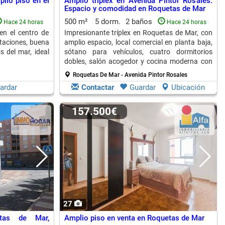
plio piso en el
Amplio tríplex en Avenida Pintor Rosales:
Espacio y comodidad en Roquetas de Mar
500 m²
5 dorm.
2 baños
Hace 24 horas
Hace 24 horas
en el centro de
Impresionante tríplex en Roquetas de Mar, con
taciones, buena
amplio espacio, local comercial en planta baja,
s del mar, ideal
sótano para vehículos, cuatro dormitorios
dobles, salón acogedor y cocina moderna con
patio.
Roquetas De Mar - Avenida Pintor Rosales
ardar
Contactar
Guardar
Ubicación
157.500€
27
tas de Mar,
Amplio piso en venta en Roquetas de Mar