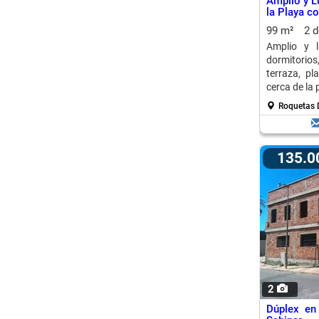
Amplio y 
la Playa c
99 m²
2 
Amplio y 
dormitorios
terraza, pl
cerca de la 
Roquetas D
135.
2
Dúplex en