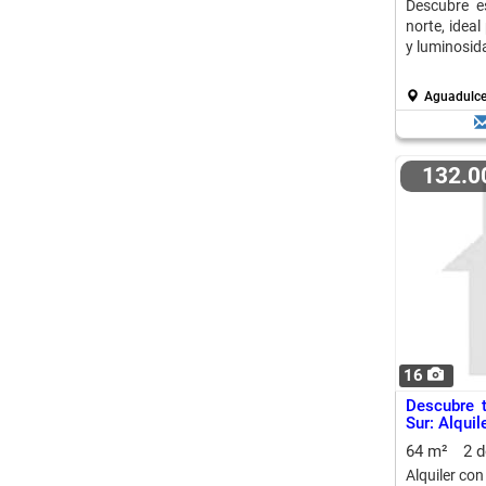
Descubre e
norte, ideal
y luminosid
Aguadulce
132.
16
Descubre 
Sur: Alqui
64 m²
2 
Alquiler co