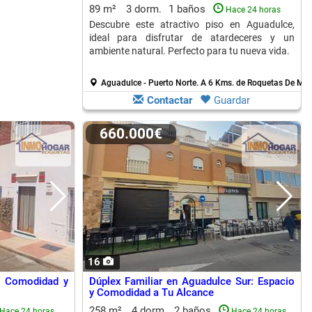
89 m²
3 dorm.
1 baños
Hace 24 horas
Descubre este atractivo piso en Aguadulce,
ideal para disfrutar de atardeceres y un
ambiente natural. Perfecto para tu nueva vida.
Aguadulce - Puerto Norte.
A 6 Kms. de Roquetas De Mar
Contactar
Guardar
660.000€
16
: Comodidad y
Dúplex Familiar en Aguadulce Sur: Espacio
y Comodidad a Tu Alcance
258 m²
4 dorm.
2 baños
Hace 24 horas
Hace 24 horas