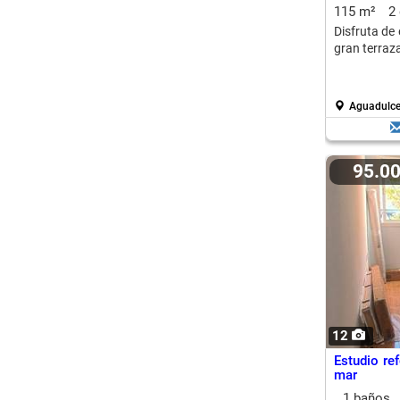
115 m²
2
Disfruta de
gran terraza 
Aguadulce
95.0
12
Estudio re
mar
1 baños