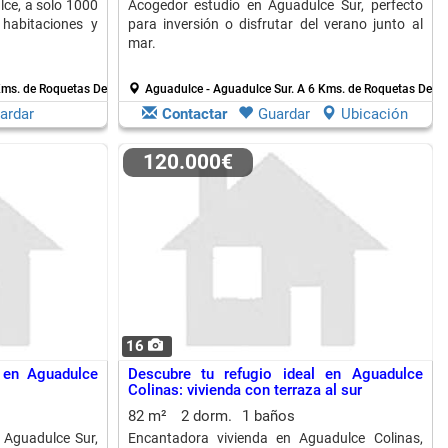
lce, a solo 1000
Acogedor estudio en Aguadulce Sur, perfecto
habitaciones y
para inversión o disfrutar del verano junto al
mar.
Kms. de Roquetas De Mar
Aguadulce - Aguadulce Sur.
A 6 Kms. de Roquetas De M
ardar
Contactar
Guardar
Ubicación
120.000€
16
 en Aguadulce
Descubre tu refugio ideal en Aguadulce
Colinas: vivienda con terraza al sur
82 m²
2 dorm.
1 baños
 Aguadulce Sur,
Encantadora vivienda en Aguadulce Colinas,