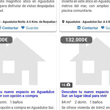
ste magnífico ático en Aguadulce
Invierte en este ático en Aguadu
 para disfrutar de vistas despejadas
metros del mar, con amplias 
ad.
piscina comunitaria.
 - Aguadulce Norte.
A 6 Kms. de Roquetas De Mar
Aguadulce - Aguadulce Sur.
A 6 
Contactar
Guardar
Contactar
Gu
000€
132.000€
16
tu nuevo espacio en Aguadulce
Descubre tu nuevo espacio
ler con opción a compra
Sur: un lugar ideal para vivir
dorm.
1 baños
64 m²
2 dorm.
1 baños
n opción a compra en Aguadulce Sur.
Se ofrece vivienda de 64m2 en