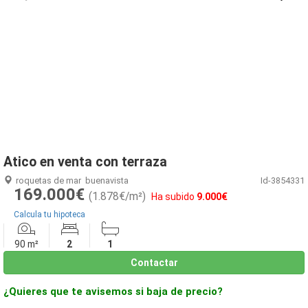
1
/
16
Atico en venta con terraza
roquetas de mar
buenavista
Id-3854331
169.000€
(1.878€/m²)
Ha subido
9.000€
Calcula tu hipoteca
90 m²
2
1
Contactar
¿Quieres que te avisemos si baja de precio?