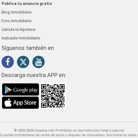
Publica tu anuncio gratis
Blog inmobiliario
Foro inmobiliario
Calcula tu hipoteca
Indicador Inmobiliario
Síguenos también en
Descarga nuestra APP en:
© 2002-2026 hogaria.net, Prohibido su reproducción total o parcial
 alquiler de inmuebles. Encontrar tu casa o