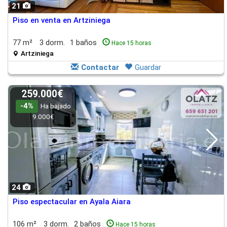
21
Piso en venta en Artziniega
77 m²
3 dorm.
1 baños
Hace 15 horas
Artziniega
Contactar
Guardar
259.000€
-4%
Ha bajado
9.000€
24
Piso espectacular en Ayala Aiara
106 m²
3 dorm.
2 baños
Hace 15 horas