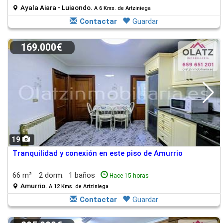
Ayala Aiara - Luiaondo.
A 6 Kms. de Artziniega
Contactar
Guardar
169.000€
19
Tranquilidad y conexión en este piso de Amurrio
66 m²
2 dorm.
1 baños
Hace 15 horas
Amurrio.
A 12 Kms. de Artziniega
Contactar
Guardar