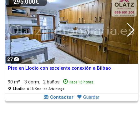
295.000€
27
Piso en Llodio con excelente conexión a Bilbao
90 m²
3 dorm.
2 baños
Hace 15 horas
Llodio.
A 13 Kms. de Artziniega
Contactar
Guardar