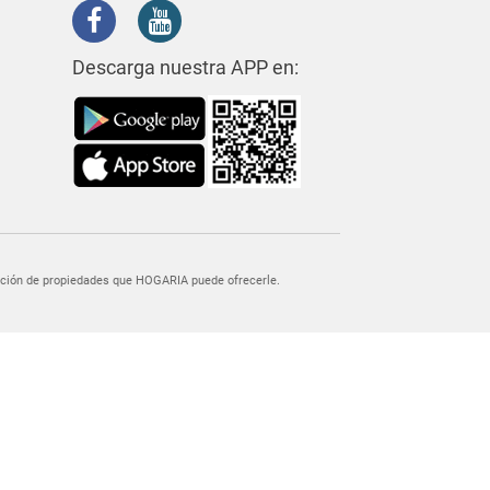
Descarga nuestra APP en:
egación de propiedades que HOGARIA puede ofrecerle.