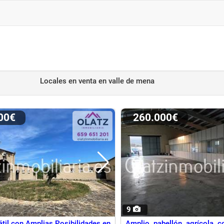
Locales en venta
en valle de mena
000€
260.000€
9
átil con Amplias Posibilidades en
Amplio pabellón agrícola c