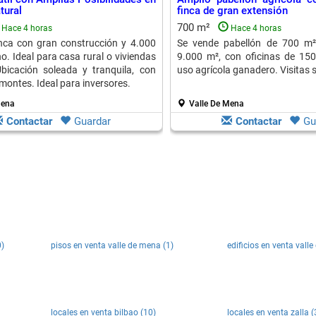
tural
finca de gran extensión
700 m²
Hace 4 horas
Hace 4 horas
nca con gran construcción y 4.000
Se vende pabellón de 700 m²
o. Ideal para casa rural o viviendas
9.000 m², con oficinas de 150
Ubicación soleada y tranquila, con
uso agrícola ganadero. Visitas
 montes. Ideal para inversores.
Mena
Valle De Mena
Contactar
Guardar
Contactar
Gu
0)
pisos en venta valle de mena (1)
edificios en venta vall
locales en venta bilbao (10)
locales en venta zalla (