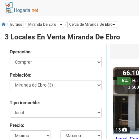
Inicio
Dropdown
Miranda De Ebro
Burgos
Cerca de Miranda De Ebro
3 Locales En Venta Miranda De Ebro
Operación:
66.1
Población:
-6%
Ha 
3.50
Tipo inmueble:
Precio:
13
Local Come