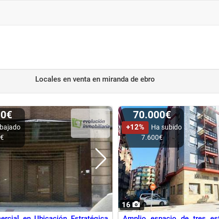
Locales en venta
en miranda de ebro
00€
70.000€
+12%
bajado
Ha subido
0€
7.600€
16
rcial en Ubicación Estratégica
Amplio espacio de tres es