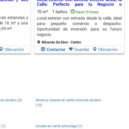
Calle: Perfecto para tu Negocio o
Despacho
70 m²
1 baños
Hace 10 horas
tres estancias y
Local exterior con entrada desde la calle, ideal
de 16 m² y una
para pequeño comercio o despacho.
6,93 m².
Oportunidad de inversión para su futuro
negocio.
Miranda De Ebro - Centro
Ubicación
Contactar
Guardar
Ubicación
da de ebro (3)
terrenos solares en venta miranda de ebro
(10)
 (1)
locales en venta artziniega (1)