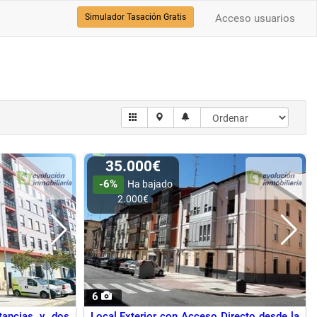
Simulador Tasación Gratis
Acceso usuarios
35.000€
-6%
Ha bajado
2.000€
6
tancias y dos
Local Exterior con Acceso Directo desde la