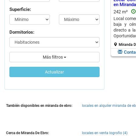
en Miranda
Superficie:
242 m²
Local comer
baja y cén
directo a l
Dormitorios:
Oportunidad
Miranda De
Conta
Más filtros
Actualizar
También disponibles en miranda de ebro:
locales en alquiler miranda de eb
Cerca de Miranda De Ebro:
locales en venta logroño (4)