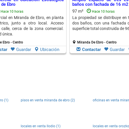
 de Ebro
baños con fachada de 16 m2
97 m²
Hace 10 horas
Hace 10 horas
cial en Miranda de Ebro, en planta
La propiedad se distribuye en 
trico, junto a otro local. Acceso
dos baños, con una fachada 
a calle, cerca de la zona comercial.
superficie total construida de 9
 única.
 Ebro - Centro
Miranda De Ebro - Centro
ctar
Guardar
Ubicación
Contactar
Guardar
ro (1)
pisos en venta miranda de ebro (2)
oficinas en venta miran
locales en venta llodio (1)
locales en venta orozko