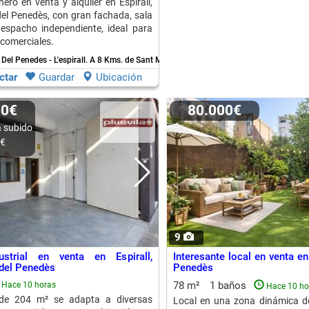
ero en venta y alquiler en Espirall,
del Penedès, con gran fachada, sala
espacho independiente, ideal para
 comerciales.
Del Penedes - L'espirall.
A 8 Kms. de Sant Marti Sarroca
ctar
Guardar
Ubicación
00€
80.000€
 subido
0€
9
ustrial en venta en Espirall,
Interesante local en venta en
 del Penedès
Penedès
78 m²
1 baños
Hace 10 horas
Hace 10 ho
 de 204 m² se adapta a diversas
Local en una zona dinámica de