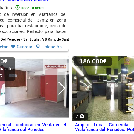
 Vilafranca del Penedès
 baños
Hace 10 horas
d de inversión en Vilafranca del
ocal comercial de 137m2 en zona
deal para bar-restaurante, cerca de
asociaciones. Perfecto para hacer
gocio.
 Del Penedes - Sant Julia.
A 8 Kms. de Sant Marti Sarroca
ctar
Guardar
Ubicación
00€
186.000€
bajado
0€
7
ercial Luminoso en Venta en el
Amplio Local Comercial
Vilafranca del Penedés
Vialafranca del Penedès: Pot