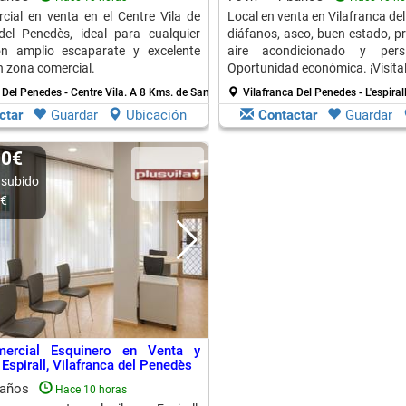
cial en venta en el Centre Vila de
Local en venta en Vilafranca d
del Penedès, ideal para cualquier
diáfanos, aseo, buen estado, pr
on amplio escaparate y excelente
aire acondicionado y persi
n zona comercial.
Oportunidad económica. ¡Visítal
 Del Penedes - Centre Vila.
A 8 Kms. de Sant Marti Sarroca
Vilafranca Del Penedes - L'espiral
ctar
Guardar
Ubicación
Contactar
Guardar
00€
 subido
0€
ercial Esquinero en Venta y
 Espirall, Vilafranca del Penedès
baños
Hace 10 horas