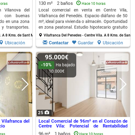
130 m²
2 baños
horas
Hace 10 horas
n Vilanova del
Local comercial en venta en Centre Vila,
o, con buenas
Vilafranca del Penedés. Espacio diáfano de 50
ado en una zona
m², ideal para vivienda o almacén. Oportunidad
 y transportes.
en zona peatonal. Estudio hipotecario gratuito
disponible.
l.
A 8 Kms. de Sant Marti Sarroca
Vilafranca Del Penedes - Centre Vila.
A 8 Kms. de Sant M
Ubicación
Contactar
Guardar
Ubicación
95.000€
-10%
Ha bajado
10.000€
25
Vilafranca del
Local Comercial de 96m² en el Corazón de
cio
Centre Vila: Potencial de Rentabilidad
Asegurado
96 m²
1 baños
ras
Hace 10 horas