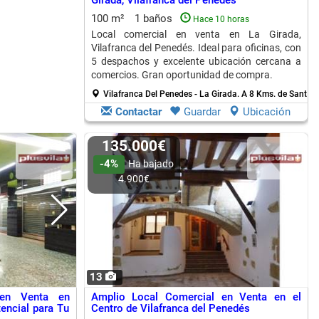
Girada, Vilafranca del Penedés
100 m²
1 baños
Hace 10 horas
Local comercial en venta en La Girada,
Vilafranca del Penedés. Ideal para oficinas, con
5 despachos y excelente ubicación cercana a
comercios. Gran oportunidad de compra.
Vilafranca Del Penedes - La Girada.
A 8 Kms. de Sant Ma
Contactar
Guardar
Ubicación
135.000€
-4%
Ha bajado
4.900€
13
 en Venta en
Amplio Local Comercial en Venta en el
encial para Tu
Centro de Vilafranca del Penedés