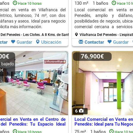
Negocio
baños
130 m²
1 baños
Hace 10 horas
Hace 10 
rcial en venta en Vilafranca del
Local comercial en venta e
éntrico, luminoso, 74 m², con dos
Penedès, amplio y diáfan
iáfanas y aseos. Ideal para negocio
posibilidades de negocio, ubic
olicita más información.
comercial cercana a servicios
¡Visítalo!
 Del Penedes - Les Clotes.
A 8 Kms. de Sant Marti Sarroca
Vilafranca Del Penedes - L'espiral
ctar
Guardar
Ubicación
Contactar
Guardar
000€
76.900€
 bajado
0€
6
rcial en Venta en el Centro de
Local Comercial en Venta en 
 del Penedès: Tu Espacio Ideal
Penedès: Ideal para Tu Nego
cios
baños
75 m²
1 baños
Hace 10 horas
Hace 10 ho