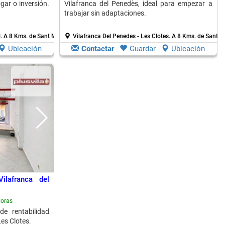
gar o inversión.
Vilafranca del Penedès, ideal para empezar a
trabajar sin adaptaciones.
l.
A 8 Kms. de Sant Marti Sarroca
Vilafranca Del Penedes - Les Clotes.
A 8 Kms. de Sant M
Ubicación
Contactar
Guardar
Ubicación
Vilafranca del
horas
e rentabilidad
Les Clotes.