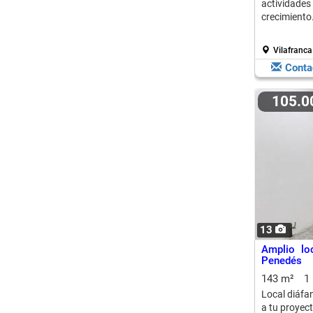
actividade
crecimiento
Vilafranca 
Conta
105.
13
Amplio lo
Penedés
143 m²
1
Local diáfan
a tu proyect