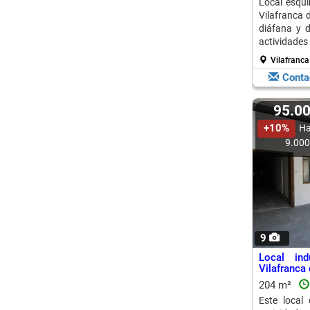
Local esquin
Vilafranca 
diáfana y d
actividades
Vilafranca 
Conta
95.0
+10%
Ha
9.00
9
Local ind
Vilafranca
204 m²
Este local