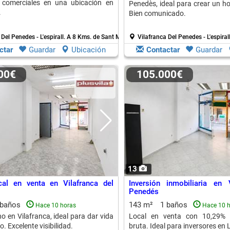
s comerciales en una ubicación en
Penedès, ideal para crear un ho
.
Bien comunicado.
Del Penedes - L'espirall.
A 8 Kms. de Sant Marti Sarroca
Vilafranca Del Penedes - L'espiral
ctar
Guardar
Ubicación
Contactar
Guardar
000€
105.000€
13
cal en venta en Vilafranca del
Inversión inmobiliaria en 
Penedés
 baños
143 m²
1 baños
Hace 10 horas
Hace 10 
o en Vilafranca, ideal para dar vida
Local en venta con 10,29% d
o. Excelente visibilidad.
bruta. Ideal para inversores en 