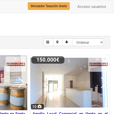
Simulador Tasación Gratis
Acceso usuarios
150.000€
10
Venta en Santa
Amplio Local Comercial en Venta en el