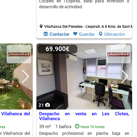
Locales en l´Espirall, ideal para inversión o
desarrollo de actividad.
Vilafranca Del Penedes - L'espirall.
A 8 Kms. de Sant Mar
Contactar
Guardar
Ubicación
69.900€
21
 Vilafranca del
Despacho en venta en Les Clotes,
Vilafranca
39 m²
1 baños
ras
Hace 10 horas
 Vilafranca del
Despacho profesional en planta baja en