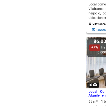
Local comer
Vilafranca 
negocio, c
ubicación e
Vilafranca
Conta
86.0
+7%
Ha
6.00
10
Local Com
Alquiler en
65 m²
1 