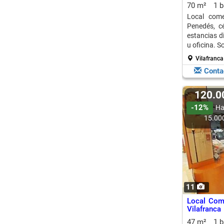
70 m²
1 
Local come
Penedés, c
estancias d
u oficina. S
Vilafranca
Conta
120.
-12%
Ha
15.00
11
Local Come
Vilafranca
para Nego
47 m²
1 