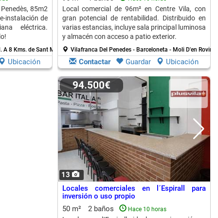
el Penedès, 85m2
Local comercial de 96m² en Centre Vila, con
e-instalación de
gran potencial de rentabilidad. Distribuido en
ana eléctrica.
varias estancias, incluye sala principal luminosa
o!
y almacén con acceso a patio exterior.
l.
A 8 Kms. de Sant Marti Sarroca
Vilafranca Del Penedes - Barceloneta - Moli D'en Rovir.
A
Ubicación
Contactar
Guardar
Ubicación
94.500€
13
Locales comerciales en l´Espirall para
inversión o uso propio
50 m²
2 baños
Hace 10 horas