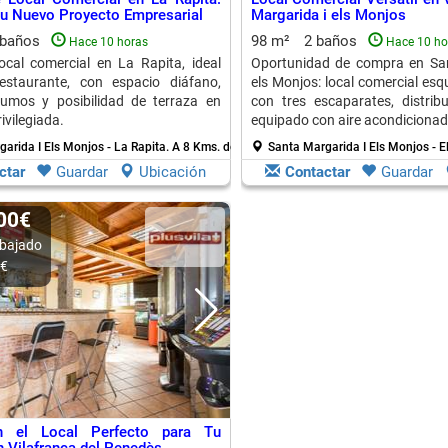
 tu Nuevo Proyecto Empresarial
Margarida i els Monjos
 baños
98 m²
2 baños
Hace 10 horas
Hace 10 ho
local comercial en La Rapita, ideal
Oportunidad de compra en San
estaurante, con espacio diáfano,
els Monjos: local comercial esq
humos y posibilidad de terraza en
con tres escaparates, distrib
ivilegiada.
equipado con aire acondicionad
arida I Els Monjos - La Rapita.
A 8 Kms. de Sant Marti Sarroca
Santa Margarida I Els Monjos - 
ctar
Guardar
Ubicación
Contactar
Guardar
900€
bajado
0€
en el Local Perfecto para Tu