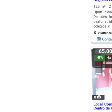
Negocio en
125 m²
2
Oportunida
Penedès: l
peatonal, i
colegios y 
crecer tu ne
Vilafranca
Conta
65.0
-8%
Ha 
5.00
8
Local Com
Centro de 