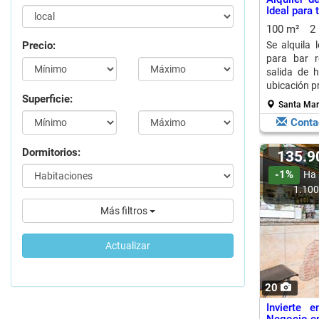
Ideal para
100 m²
2
Precio:
Se alquila 
para bar r
salida de 
ubicación pr
Superficie:
Santa Marg
Conta
Dormitorios:
135.
-1%
Ha 
1.10
Más filtros
Actualizar
20
Invierte 