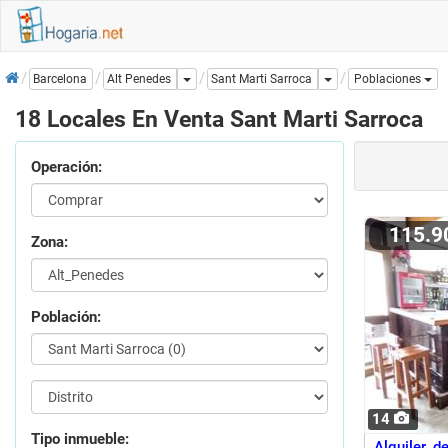
Inicio
Dropdown
Dropdown
Sant Marti Sarroca
Barcelona
Alt Penedes
Poblaciones
18 Locales En Venta Sant Marti Sarroca
Operación:
115.
Zona:
Población:
14
Tipo inmueble:
Alquiler d