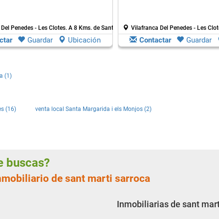
 Del Penedes - Les Clotes.
A 8 Kms. de Sant Marti Sarroca
Vilafranca Del Penedes - Les Clo
ctar
Guardar
Ubicación
Contactar
Guardar
a (1)
es (16)
venta local Santa Margarida i els Monjos (2)
ue buscas?
nmobiliario de sant marti sarroca
Inmobiliarias de sant mart