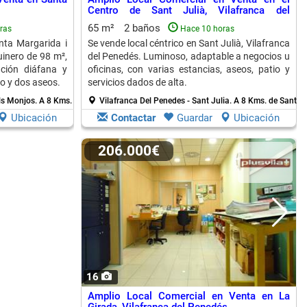
Centro de Sant Julià, Vilafranca del
Penedés
65 m²
2 baños
ras
Hace 10 horas
ta Margarida i
Se vende local céntrico en Sant Julià, Vilafranca
uinero de 98 m²,
del Penedés. Luminoso, adaptable a negocios u
ución diáfana y
oficinas, con varias estancias, aseos, patio y
o y dos aseos.
servicios dados de alta.
Els Monjos.
A 8 Kms. de Sant Marti Sarroca
Vilafranca Del Penedes - Sant Julia.
A 8 Kms. de Sant Ma
Ubicación
Contactar
Guardar
Ubicación
206.000€
16
Amplio Local Comercial en Venta en La