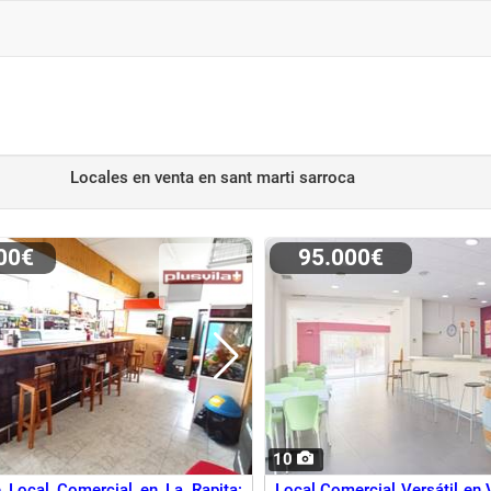
Locales en venta
en sant marti sarroca
900€
95.000€
10
e Local Comercial en La Rapita:
Local Comercial Versátil en 