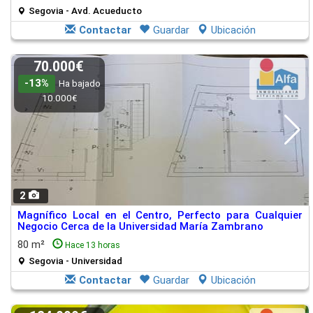
Segovia - Avd. Acueducto
Contactar
Guardar
Ubicación
70.000€
-13%
Ha bajado
10.000€
2
Magnífico Local en el Centro, Perfecto para Cualquier
Negocio Cerca de la Universidad María Zambrano
80 m²
Hace 13 horas
Segovia - Universidad
Contactar
Guardar
Ubicación