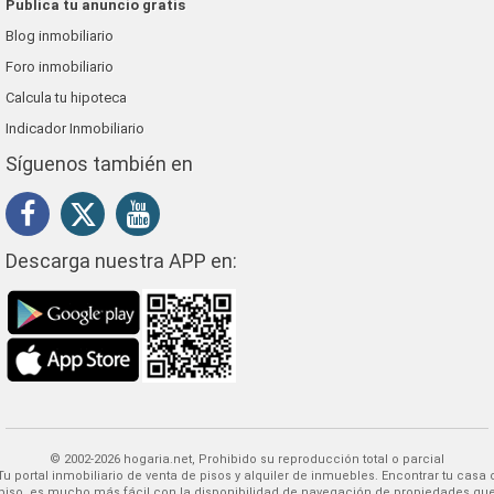
Publica tu anuncio gratis
Blog inmobiliario
Foro inmobiliario
Calcula tu hipoteca
Indicador Inmobiliario
Síguenos también en
Descarga nuestra APP en:
© 2002-2026 hogaria.net, Prohibido su reproducción total o parcial
 alquiler de inmuebles. Encontrar tu casa o
piso, es mucho más fácil con la disponibilidad de navegación de propiedades qu