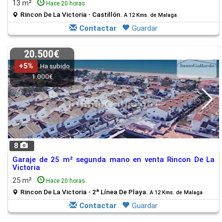
13 m²
Hace 20 horas
Rincon De La Victoria - Castillón.
A 12 Kms. de Malaga
Contactar
Guardar
20.500€
+5%
Ha subido
1.000€
8
Garaje de 25 m² segunda mano en venta Rincon De La
Victoria
25 m²
Hace 20 horas
Rincon De La Victoria - 2ª Línea De Playa.
A 12 Kms. de Malaga
Contactar
Guardar