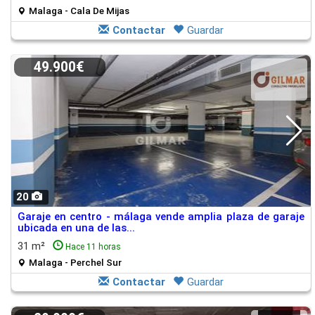
Malaga - Cala De Mijas
Contactar
Guardar
49.900€
20
Garaje en centro - málaga vende amplia plaza de garaje
ubicada en una de las...
31 m²
Hace 11 horas
Malaga - Perchel Sur
Contactar
Guardar