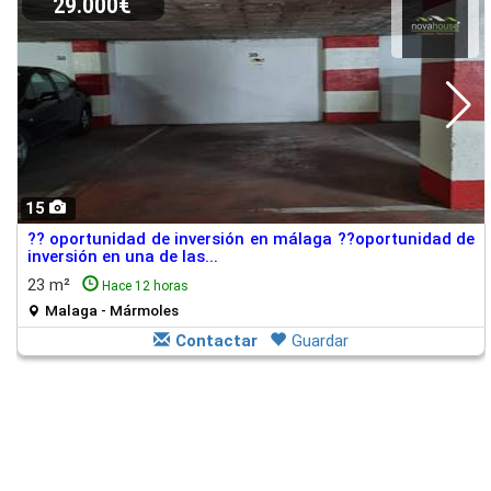
29.000€
15
?? oportunidad de inversión en málaga ??oportunidad de
inversión en una de las...
23 m²
Hace 12 horas
Malaga - Mármoles
Contactar
Guardar