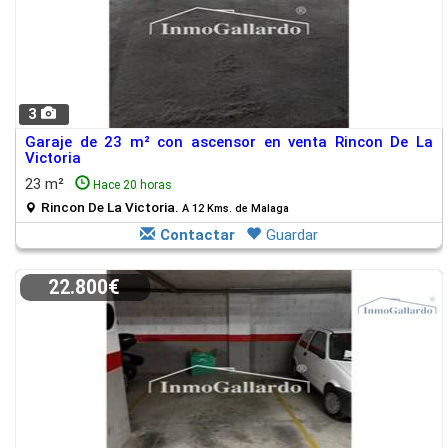
3
Garaje de 23 m² con ascensor en venta Rincon De La
Victoria
23 m²
Hace 20 horas
Rincon De La Victoria.
A 12 Kms. de Malaga
Contactar
Guardar
22.800€